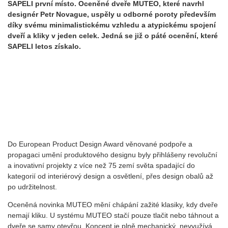
SAPELI první místo. Oceněné dveře MUTEO, které navrhl
designér Petr Novague, uspěly u odborné poroty především
díky svému minimalistickému vzhledu a atypickému spojení
dveří a kliky v jeden celek. Jedná se již o páté ocenění, které
SAPELI letos získalo.
Do European Product Design Award věnované podpoře a
propagaci umění produktového designu byly přihlášeny revoluční
a inovativní projekty z více než 75 zemí světa spadající do
kategorií od interiérový design a osvětlení, přes design obalů až
po udržitelnost.
Oceněná novinka MUTEO mění chápání zažité klasiky, kdy dveře
nemají kliku. U systému MUTEO stačí pouze tlačit nebo táhnout a
dveře se samy otevřou. Koncept je plně mechanický, nevyužívá