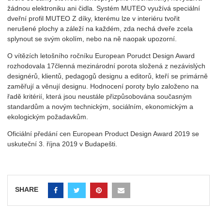
žádnou elektroniku ani čidla. Systém MUTEO využívá speciální
dveřní profil MUTEO Z díky, kterému lze v interiéru tvořit
nerušené plochy a záleží na každém, zda nechá dveře zcela
splynout se svým okolím, nebo na ně naopak upozorní.
O vítězích letošního ročníku European Porudct Design Award
rozhodovala 17členná mezinárodní porota složená z nezávislých
designérů, klientů, pedagogů designu a editorů, kteří se primárně
zaměřují a věnují designu. Hodnocení poroty bylo založeno na
řadě kritérií, která jsou neustále přizpůsobována současným
standardům a novým technickým, sociálním, ekonomickým a
ekologickým požadavkům.
Oficiální předání cen European Product Design Award 2019 se
uskuteční 3. října 2019 v Budapešti.
SHARE