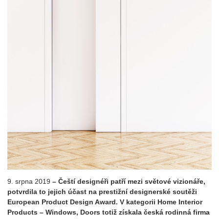
9. srpna 2019
– Čeští designéři patří mezi světové vizionáře,
potvrdila to jejich účast na prestižní designerské soutěži
European Product Design Award. V kategorii Home Interior
Products – Windows, Doors totiž získala česká rodinná firma