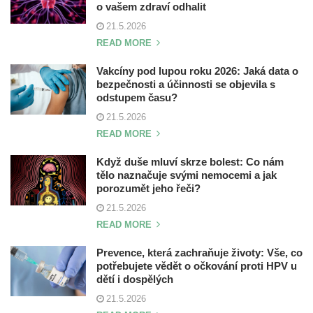
o vašem zdraví odhalit
21.5.2026
READ MORE
Vakcíny pod lupou roku 2026: Jaká data o
bezpečnosti a účinnosti se objevila s
odstupem času?
21.5.2026
READ MORE
Když duše mluví skrze bolest: Co nám
tělo naznačuje svými nemocemi a jak
porozumět jeho řeči?
21.5.2026
READ MORE
Prevence, která zachraňuje životy: Vše, co
potřebujete vědět o očkování proti HPV u
dětí i dospělých
21.5.2026