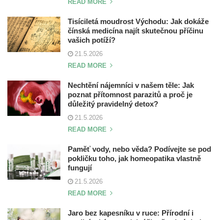
READ MORE
Tisíciletá moudrost Východu: Jak dokáže
čínská medicína najít skutečnou příčinu
vašich potíží?
21.5.2026
READ MORE
Nechtění nájemníci v našem těle: Jak
poznat přítomnost parazitů a proč je
důležitý pravidelný detox?
21.5.2026
READ MORE
Paměť vody, nebo věda? Podívejte se pod
pokličku toho, jak homeopatika vlastně
fungují
21.5.2026
READ MORE
Jaro bez kapesníku v ruce: Přírodní i