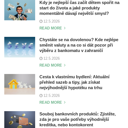
Kdy je nejlepší čas začít dětem spořit na
start do života a jaké produkty
momentálně dávají největší smysl?
12.5.2026
READ MORE
Chystáte se na dovolenou? Kde nejlépe
směnit valuty a na co si dát pozor při
výběru z bankomatu v zahraničí
12.5.2026
READ MORE
Cesta k vlastnímu bydlení: Aktuální
přehled sazeb a tipy, jak získat
nejvýhodnější hypotéku na trhu
12.5.2026
READ MORE
Souboj bankovních produktů: Zjistěte,
zda je pro vaše potřeby výhodnější
kreditka, nebo kontokorent