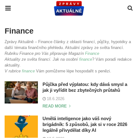
Finance
Zprávy Aktuálně – Finance články z oblasti financí, půjčky, hypotéky a
další témata finančního přehledu. Aktuální zprávy ze světa financí.
Rubriku Finance pro Vás připravuje Magazín
Finance
Aktuality ze světa financí. Jak na osobní
finance
? Vám poradí redakce
aktuality.
V rubrice
finance
Vám pomůžeme lépe hospodařit s penězi.
Půjčka před výplatou: kdy dává smysl a
jak ji vyřídit bez zbytečných průtahů
18.6.2026
READ MORE
Umělá inteligence jako váš nový
brigádník: 5 způsobů, jak si v roce 2026
legálně přivydělat díky AI