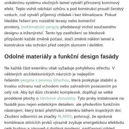
unikátnímu systému otočných lamel vytváří přirozený komínový
efekt. Teplo volně odchází vzhůru a pod konstrukci proudí čerstvý
vzduch, což vytváří příjemný chládek i bez klimatizace. Pokud
hledáte řešení pro rozsáhlé terasy nebo komerční
prostory,
bioklimatické pergoly
představují vrchol současného
designu a inženýrství. Tento typ zastřešení se bleskově
přizpůsobí každé změně počasí, stačí změnit náklon lamel a
konstrukce vás ochrání před ostrým sluncem i deštěm.
Odolné materiály a funkční design fasády
Ne každá část exteriéru však vyžaduje pohyblivou střechu. V
některých architektonických návrzích je nejlepším
řešením
pergola s pevnou střechou
, která poskytuje stabilní a
trvalou ochranu nad vchodem nebo zahradním posezením po
celý rok. Aby byl dům chráněn komplexně, doplňují se velké
prosklené plochy o
hliníkové slunolamy
. Tyto prvky instalované na
fasádě jsou nejen estetickým detailem, ale především funkčním
nástrojem, který brání přehřívání interiéru během tropických dní.
Zkušení odborníci ze značky
ALARIS
, potvrzují, že správná
kombinace stínících prvků výrazně zvyšuje energetickou efektivitu
celé budovy a zároveň jí dodává moderní, nadčasový vzhled.