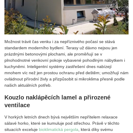
Možnost trávit čas venku i za nepříznivého počasí se stává
standardem moderního bydlení. Terasy už dávno nejsou jen
prázdnými betonovými plochami, ale proměňují se v
plnohodnotné venkovní pokoje vybavené pohodlným nábytkem i
kuchyněmi. Inteligentní systémy zastřešení dnes nabízejí
mnohem víc než jen prostou ochranu před deštěm; umožňují nám
ovládnout přírodní živly a přizpůsobit si mikroklima přesně podle
našich aktuálních potřeb.
Kouzlo naklápěcích lamel a přirozené
ventilace
V horkých letních dnech bývá největším nepřítelem relaxace
sálavé horko, které se kumuluje pod střechou. Právě v těchto
situacích exceluje
bioklimatická pergola
, která díky svému