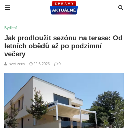
Bydlení
Jak prodloužit sezónu na terase: Od
letních obědů až po podzimní
večery
svet zeny
22.6.2026
0