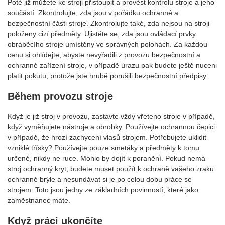
Poté již můžete ke stroji přistoupit a provést kontrolu stroje a jeho
součástí. Zkontrolujte, zda jsou v pořádku ochranné a
bezpečnostní části stroje. Zkontrolujte také, zda nejsou na stroji
položeny cizí předměty. Ujistěte se, zda jsou ovládací prvky
obráběcího stroje umístěny ve správných polohách. Za každou
cenu si ohlídejte, abyste nevyřadili z provozu bezpečnostní a
ochranné zařízení stroje, v případě úrazu pak budete ještě nuceni
platit pokutu, protože jste hrubě porušili bezpečnostní předpisy.
Během provozu stroje
Když je již stroj v provozu, zastavte vždy vřeteno stroje v případě,
když vyměňujete nástroje a obrobky. Používejte ochrannou čepici
v případě, že hrozí zachycení vlasů strojem. Potřebujete uklidit
vzniklé třísky? Používejte pouze smetáky a předměty k tomu
určené, nikdy ne ruce. Mohlo by dojít k poranění. Pokud nemá
stroj ochranný kryt, budete muset použít k ochraně vašeho zraku
ochranné brýle a nesundávat si je po celou dobu práce se
strojem. Toto jsou jedny ze základních povinností, které jako
zaměstnanec máte.
Když práci ukončíte