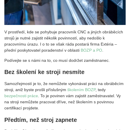
V prostředí, kde se pohybuje pracovník CNC a jiných obráběcích
strojů je nutné zajistit několik povinností, aby nedošlo k
pracovnímu úrazu. I o to se však ráda postará firma Extéria –
přední poskytovatel poradenství v oblasti
BOZP a PO
.
Podívejte se s námi na to, co musí dodržet zaměstnanec.
Bez školení ke stroji nesmíte
Samozřejmostí je to, že nemůžete vykonávat práci na obráběcím
stroji, aniž byste prošli příslušným
školením BOZP
, tedy
bezpečnosti práce
. To je povinen vám zajistit zaměstnavatel. Vy
na stroji nemůžete pracovat dříve, než školením s povinnou
certifikací projdete.
Předtím, než stroj zapnete