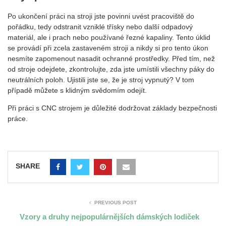
Po ukončení práci na stroji jste povinni uvést pracoviště do
pořádku, tedy odstranit vzniklé třísky nebo další odpadový
materiál, ale i prach nebo používané řezné kapaliny. Tento úklid
se provádí při zcela zastaveném stroji a nikdy si pro tento úkon
nesmíte zapomenout nasadit ochranné prostředky. Před tím, než
od stroje odejdete, zkontrolujte, zda jste umístili všechny páky do
neutrálních poloh. Ujistili jste se, že je stroj vypnutý? V tom
případě můžete s klidným svědomím odejít.
Při práci s CNC strojem je důležité dodržovat základy bezpečnosti
práce.
SHARE
PREVIOUS POST
Vzory a druhy nejpopulárnějších dámských lodiček