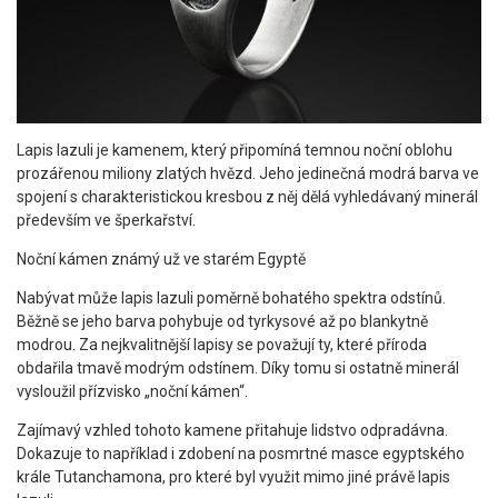
Lapis lazuli je kamenem, který připomíná temnou noční oblohu
prozářenou miliony zlatých hvězd. Jeho jedinečná modrá barva ve
spojení s charakteristickou kresbou z něj dělá vyhledávaný minerál
především ve šperkařství.
Noční kámen známý už ve starém Egyptě
Nabývat může lapis lazuli poměrně bohatého spektra odstínů.
Běžně se jeho barva pohybuje od tyrkysové až po blankytně
modrou. Za nejkvalitnější lapisy se považují ty, které příroda
obdařila tmavě modrým odstínem. Díky tomu si ostatně minerál
vysloužil přízvisko „noční kámen“.
Zajímavý vzhled tohoto kamene přitahuje lidstvo odpradávna.
Dokazuje to například i zdobení na posmrtné masce egyptského
krále Tutanchamona, pro které byl využit mimo jiné právě lapis