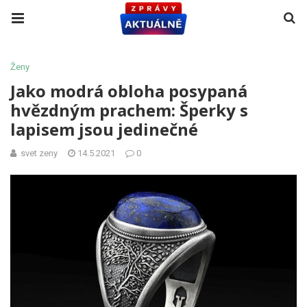
Ženy
Jako modrá obloha posypaná
hvězdným prachem: Šperky s
lapisem jsou jedinečné
svet zeny
14.5.2021
0