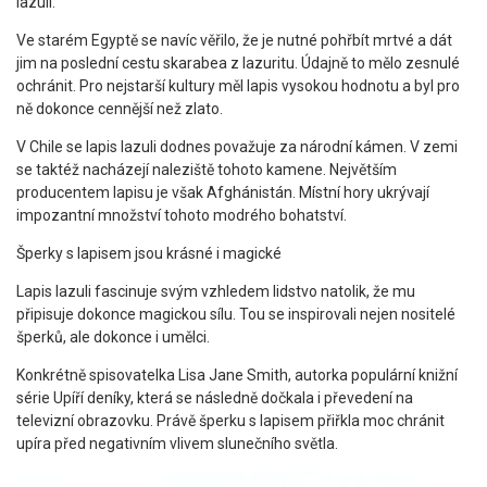
lazuli.
Ve starém Egyptě se navíc věřilo, že je nutné pohřbít mrtvé a dát
jim na poslední cestu skarabea z lazuritu. Údajně to mělo zesnulé
ochránit. Pro nejstarší kultury měl lapis vysokou hodnotu a byl pro
ně dokonce cennější než zlato.
V Chile se lapis lazuli dodnes považuje za národní kámen. V zemi
se taktéž nacházejí naleziště tohoto kamene. Největším
producentem lapisu je však Afghánistán. Místní hory ukrývají
impozantní množství tohoto modrého bohatství.
Šperky s lapisem jsou krásné i magické
Lapis lazuli fascinuje svým vzhledem lidstvo natolik, že mu
připisuje dokonce magickou sílu. Tou se inspirovali nejen nositelé
šperků, ale dokonce i umělci.
Konkrétně spisovatelka Lisa Jane Smith, autorka populární knižní
série Upíří deníky, která se následně dočkala i převedení na
televizní obrazovku. Právě šperku s lapisem přiřkla moc chránit
upíra před negativním vlivem slunečního světla.