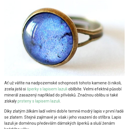
Ať už věříte na nadpozemské schopnosti tohoto kamene či nikoli,
zcela jistě si
šperky s lapisem lazuli
oblíbíte. Velmi efektně působí
minerál zasazený například do přívěsků. Značnou oblibu si také
získaly
prsteny s lapisem lazuli
.
Díky zlatým žilkám ladí velmi dobře temně modrý lapis v první řadě
se zlatem. Stejně zajímavé je však i jeho vsazení do stříbra. Lapis
lazuli je doménou především dámských šperků a sluší ženám