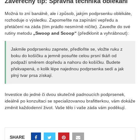
Závěrečný tip: Správná technika oblékání
Možná to zní banálně, ale i způsob, jakým podprsenku oblékáte,
rozhoduje o výsledku. Zapomeňte na zapínání vepředu a
přetáčení na záda (tím prádlo nesmírně ničíte). Zaveďte do své
rutiny metodu
„Swoop and Scoop“
(předklonit a vyhrábnout):
Jakmile podprsenku zapnete, předloňte se, vložte ruku z
boku do košíčku a jemně posuňte celou prsní tkáň od
podpaží směrem dopředu a nahoru do košíčku. Budete
překvapená, o kolik lépe najednou podprsenka sedí a jak
plný tvar prsa získají.
Investice do jedné či dvou skutečně padnoucích podprsenek,
ideálně po konzultaci se specializovanou brafitterkou, vám dokáže
změnit každodenní život. Vaše tělo i vaše záda vám poděkují.
SHARE