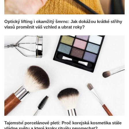
Optický lifting i okamžitý šmrnc: Jak dokážou krátké střihy
vlasů proměnit váš vzhled a ubrat roky?
Tajemství porcelánové pleti: Proč korejská kosmetika stále
vládne světu a které kroky rituálu nevynechat?