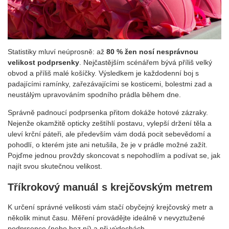
Statistiky mluví neúprosně: až
80 % žen nosí nesprávnou
velikost podprsenky
. Nejčastějším scénářem bývá příliš velký
obvod a příliš malé košíčky. Výsledkem je každodenní boj s
padajícími ramínky, zařezávajícími se kosticemi, bolestmi zad a
neustálým upravováním spodního prádla během dne.
Správně padnoucí podprsenka přitom dokáže hotové zázraky.
Nejenže okamžitě opticky zeštíhlí postavu, vylepší držení těla a
uleví krční páteři, ale především vám dodá pocit sebevědomí a
pohodlí, o kterém jste ani netušila, že je v prádle možné zažít.
Pojďme jednou provždy skoncovat s nepohodlím a podívat se, jak
najít svou skutečnou velikost.
Tříkrokový manuál s krejčovským metrem
K určení správné velikosti vám stačí obyčejný krejčovský metr a
několik minut času. Měření provádějte ideálně v nevyztužené
podprsence (nebo bez ní) a při výdechách.