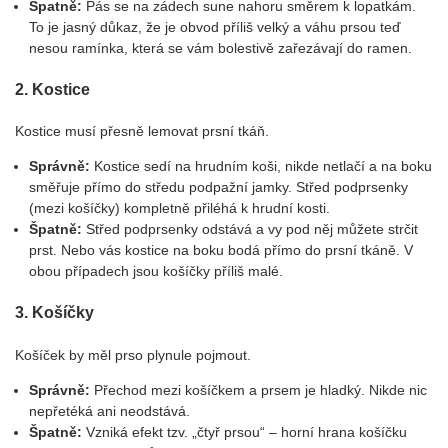
Špatně:
Pás se na zádech sune nahoru směrem k lopatkám.
To je jasný důkaz, že je obvod příliš velký a váhu prsou teď
nesou ramínka, která se vám bolestivě zařezávají do ramen.
2. Kostice
Kostice musí přesně lemovat prsní tkáň.
Správně:
Kostice sedí na hrudním koši, nikde netlačí a na boku
směřuje přímo do středu podpažní jamky. Střed podprsenky
(mezi košíčky) kompletně přiléhá k hrudní kosti.
Špatně:
Střed podprsenky odstává a vy pod něj můžete strčit
prst. Nebo vás kostice na boku bodá přímo do prsní tkáně. V
obou případech jsou košíčky příliš malé.
3. Košíčky
Košíček by měl prso plynule pojmout.
Správně:
Přechod mezi košíčkem a prsem je hladký. Nikde nic
nepřetéká ani neodstává.
Špatně:
Vzniká efekt tzv. „čtyř prsou“ – horní hrana košíčku