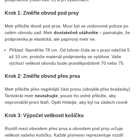
Krok 1: Změřte obvod pod prsy
Metr přiložte těsně pod prsa. Musí být ve vodorovné poloze po
celém obvodu zad. Metr
dostatečně utáhněte
– pamatujte, že
podprsenka je elastická, ale papírový metr ne.
Příklad:
Naměříte 78 cm. Od tohoto čísla se v praxi odečítá 5
až 10 cm, protože materiál podprsenky se vytáhne. Vaše
výchozí velikost obvodu bude pravděpodobně 70 nebo 75.
Krok 2: Změřte obvod přes prsa
Metr přiložte přes nejplnější část prsou (obvykle přes bradavky).
Tentokrát metr
neutahujte
, pouze ho volně přiložte, aby
nepromáčkl prsní tkáň. Opět hlídejte, aby byl na zádech rovně.
Krok 3: Výpočet velikosti košíčku
Rozdíl mezi obvodem přes prsa a obvodem pod prsy určuje
velikost vašeho košíčku. Každé písmeno reprezentuje rozdíl