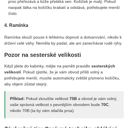
prso přeřezává a kůže přetéká ven. Košíček je malý. Pokud
naopak látka na košíčku krabatí a odstává, potřebujete menší
číslo.
4. Ramínka
Ramínka slouží pouze k lehkému dopnutí a dotvarování, nikoliv k
držení celé váhy. Neměla by padat, ale ani zanechávat rudé rýhy.
Pozor na sesterské velikosti
Když jdete do kabinky, mějte na paměti pravidlo
sesterských
velikostí
. Pokud zjistíte, že je vám obvod příliš volný a
potřebujete menší, musíte automaticky zvětšit písmeno košíčku,
aby objem zůstal stejný.
Příklad:
Pokud zkoušíte velikost
75B
a obvod je vám volný,
vaše správná velikost s pevnějším obvodem bude
70C
,
nikoliv 70B (ta by vám stlačila prsa).