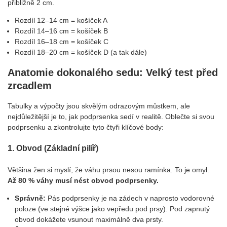
přibližně 2 cm.
Rozdíl 12–14 cm = košíček A
Rozdíl 14–16 cm = košíček B
Rozdíl 16–18 cm = košíček C
Rozdíl 18–20 cm = košíček D (a tak dále)
Anatomie dokonalého sedu: Velký test před
zrcadlem
Tabulky a výpočty jsou skvělým odrazovým můstkem, ale
nejdůležitější je to, jak podprsenka sedí v realitě. Oblečte si svou
podprsenku a zkontrolujte tyto čtyři klíčové body:
1. Obvod (Základní pilíř)
Většina žen si myslí, že váhu prsou nesou ramínka. To je omyl.
Až 80 % váhy musí nést obvod podprsenky.
Správně:
Pás podprsenky je na zádech v naprosto vodorovné
poloze (ve stejné výšce jako vepředu pod prsy). Pod zapnutý
obvod dokážete vsunout maximálně dva prsty.