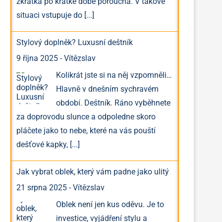
zkrátka po krátké době porouchá. V takové
situaci vstupuje do
[...]
Stylový doplněk? Luxusní deštník
9 října 2025
-
Vítězslav
Kolikrát jste si na něj vzpomněli…
Hlavně v dnešním sychravém
období. Deštník. Ráno vyběhnete
za doprovodu slunce a odpoledne skoro
pláčete jako to nebe, které na vás pouští
dešťové kapky,
[...]
Jak vybrat oblek, který vám padne jako ulitý
21 srpna 2025
-
Vítězslav
Oblek není jen kus oděvu. Je to
investice, vyjádření stylu a