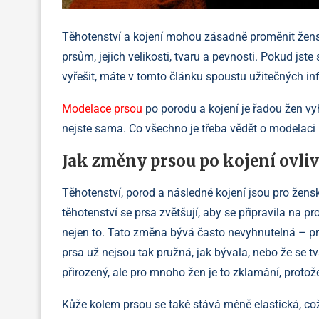
Těhotenství a kojení mohou zásadně proměnit žens
prsům, jejich velikosti, tvaru a pevnosti. Pokud jst
vyřešit, máte v tomto článku spoustu užitečných in
Modelace prsou
po porodu a kojení je řadou žen v
nejste sama. Co všechno je třeba vědět o modelaci
Jak změny prsou po kojení ovliv
Těhotenství, porod a následné kojení jsou pro žensk
těhotenství se prsa zvětšují, aby se připravila na p
nejen to. Tato změna bývá často nevyhnutelná – prs
prsa už nejsou tak pružná, jak bývala, nebo že se t
přirozený, ale pro mnoho žen je to zklamání, protože
Kůže kolem prsou se také stává méně elastická, co