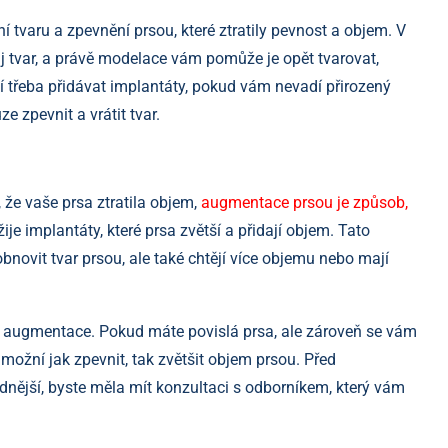
tvaru a zpevnění prsou, které ztratily pevnost a objem. V
ůj tvar, a právě modelace vám pomůže je opět tvarovat,
ní třeba přidávat implantáty, pokud vám nevadí přirozený
e zpevnit a vrátit tvar.
 že vaše prsa ztratila objem,
augmentace prsou je způsob,
je implantáty, které prsa zvětší a přidají objem. Tato
 obnovit tvar prsou, ale také chtějí více objemu nebo mají
augmentace. Pokud máte povislá prsa, ale zároveň se vám
ožní jak zpevnit, tak zvětšit objem prsou. Před
dnější, byste měla mít konzultaci s odborníkem, který vám