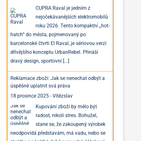
CUPRA Raval je jedním z
nejočekávanějších elektromobilů
roku 2026. Tento kompaktní „hot-
hatch“ do města, pojmenovaný po
barcelonské čtvrti El Raval, je sériovou verzí
dřívějšího konceptu UrbanRebel. Přináší
dravý design, sportovní
[...]
Reklamace zboží: Jak se nenechat odbýt a
úspěšně uplatnit svá práva
18 prosince 2025
-
Vítězslav
Kupování zboží by mělo být
radost, nikoli stres. Bohužel,
stane se, že zakoupený výrobek
neodpovídá představám, má vadu, nebo se