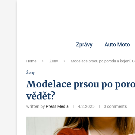
Zprávy
Auto Moto
Home
Ženy
Modelace prsou po porodu a kojení. C
Ženy
Modelace prsou po porod
vědět?
written by
Press Media
4.2.2025
0 comments