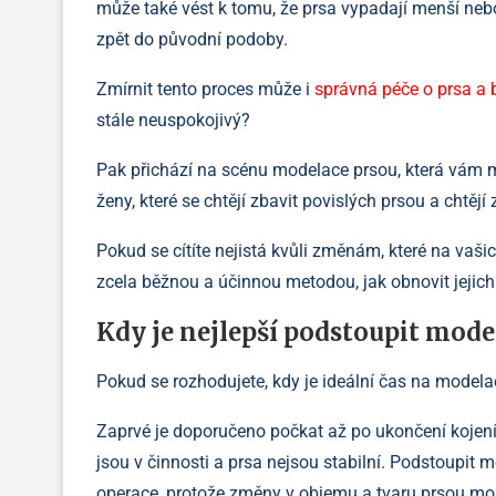
může také vést k tomu, že prsa vypadají menší nebo
zpět do původní podoby.
Zmírnit tento proces může i
správná péče o prsa a b
stále neuspokojivý?
Pak přichází na scénu modelace prsou, která vám mů
ženy, které se chtějí zbavit povislých prsou a chtějí 
Pokud se cítíte nejistá kvůli změnám, které na vaši
zcela běžnou a účinnou metodou, jak obnovit jejich
Kdy je nejlepší podstoupit mode
Pokud se rozhodujete, kdy je ideální čas na modelac
Zaprvé je doporučeno počkat až po ukončení kojení,
jsou v činnosti a prsa nejsou stabilní. Podstoupit
operace, protože změny v objemu a tvaru prsou m