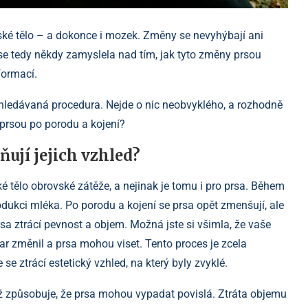
ké tělo – a dokonce i mozek. Změny se nevyhýbají ani
e se tedy někdy zamyslela nad tím, jak tyto změny prsou
formací.
yhledávaná procedura. Nejde o nic neobvyklého, a rozhodně
 prsou po porodu a kojení?
ňují jejich vzhled?
é tělo obrovské zátěže, a nejinak je tomu i pro prsa. Během
rodukci mléka. Po porodu a kojení se prsa opět zmenšují, ale
a ztrácí pevnost a objem. Možná jste si všimla, že vaše
var změnil a prsa mohou viset. Tento proces je zcela
 se ztrácí estetický vzhled, na který byly zvyklé.
ž způsobuje, že prsa mohou vypadat povislá. Ztráta objemu