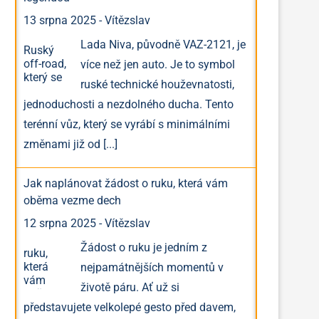
13 srpna 2025
-
Vítězslav
Lada Niva, původně VAZ-2121, je
více než jen auto. Je to symbol
ruské technické houževnatosti,
jednoduchosti a nezdolného ducha. Tento
terénní vůz, který se vyrábí s minimálními
změnami již od
[...]
Jak naplánovat žádost o ruku, která vám
oběma vezme dech
12 srpna 2025
-
Vítězslav
Žádost o ruku je jedním z
nejpamátnějších momentů v
životě páru. Ať už si
představujete velkolepé gesto před davem,