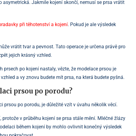
 asymetrická. Jakmile kojení skončí, nemusí se prsa vrátit
radavky při těhotenství a kojení
. Pokud je ale výsledek
že vrátit tvar a pevnost. Tato operace je určena právě pro
zpět jejich krásný vzhled.
ch prsech po kojení nastaly, vězte, že modelace prsou je
 vzhled a vy znovu budete mít prsa, na která budete pyšná.
laci prsou po porodu?
i prsou po porodu, je důležité vzít v úvahu několik věcí.
 protože v průběhu kojení se prsa stále mění. Mléčné žlázy
 modelaci během kojení by mohlo ovlivnit konečný výsledek
ohou pokračovat.