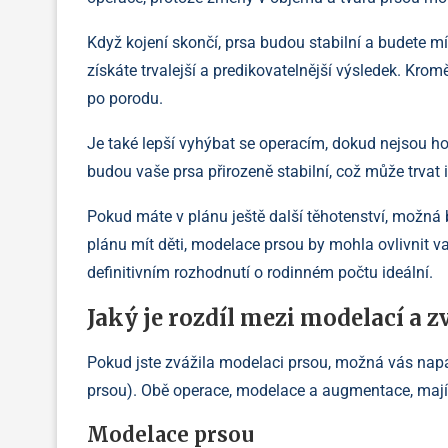
Když kojení skončí, prsa budou stabilní a budete m
získáte trvalejší a predikovatelnější výsledek. Kro
po porodu.
Je také lepší vyhýbat se operacím, dokud nejsou h
budou vaše prsa přirozeně stabilní, což může trvat 
Pokud máte v plánu ještě další těhotenství, možná b
plánu mít děti, modelace prsou by mohla ovlivnit v
definitivním rozhodnutí o rodinném počtu ideální.
Jaký je rozdíl mezi modelací a 
Pokud jste zvážila modelaci prsou, možná vás napad
prsou). Obě operace, modelace a augmentace, mají 
Modelace prsou