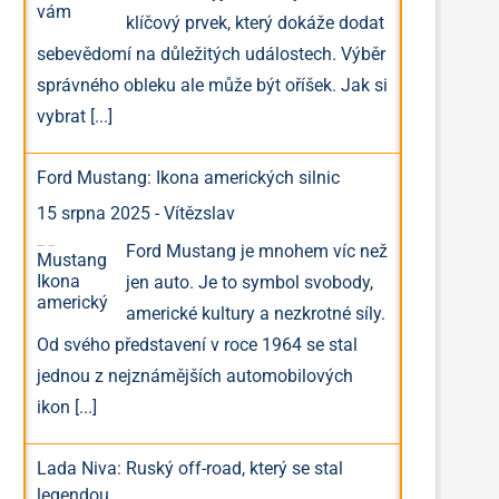
klíčový prvek, který dokáže dodat
sebevědomí na důležitých událostech. Výběr
správného obleku ale může být oříšek. Jak si
vybrat
[...]
Ford Mustang: Ikona amerických silnic
15 srpna 2025
-
Vítězslav
Ford Mustang je mnohem víc než
jen auto. Je to symbol svobody,
americké kultury a nezkrotné síly.
Od svého představení v roce 1964 se stal
jednou z nejznámějších automobilových
ikon
[...]
Lada Niva: Ruský off-road, který se stal
legendou