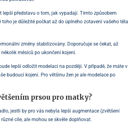
ít lepší představu o tom, jak vypadají. Tímto způsobem
mě toho je důležité počkat až do úplného zotavení vašeho těla
ormonální změny stabilizovány. Doporučuje se čekat, až
i několik měsíců po ukončení kojení.
ude lepší odložit modelaci na později. V případě, že máte v
aše budoucí kojení. Pro většinu žen je ale modelace po
zvětšením prsou pro matky?
lo, jestli by pro vás nebyla lepší augmentace (zvětšení
různé cíle, ale mohou se skvěle doplňovat.