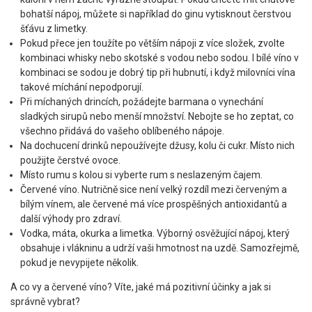
bohatší nápoj, můžete si například do ginu vytisknout čerstvou
šťávu z limetky.
Pokud přece jen toužíte po větším nápoji z více složek, zvolte
kombinaci whisky nebo skotské s vodou nebo sodou. I bílé víno v
kombinaci se sodou je dobrý tip při hubnutí, i když milovníci vína
takové míchání nepodporují.
Při míchaných drincích, požádejte barmana o vynechání
sladkých sirupů nebo menší množství. Nebojte se ho zeptat, co
všechno přidává do vašeho oblíbeného nápoje.
Na dochucení drinků nepoužívejte džusy, kolu či cukr. Místo nich
použijte čerstvé ovoce.
Místo rumu s kolou si vyberte rum s neslazeným čajem.
Červené víno. Nutričně sice není velký rozdíl mezi červeným a
bílým vínem, ale červené má více prospěšných antioxidantů a
další výhody pro zdraví.
Vodka, máta, okurka a limetka. Výborný osvěžující nápoj, který
obsahuje i vlákninu a udrží vaši hmotnost na uzdě. Samozřejmě,
pokud je nevypijete několik.
A co vy a červené víno? Víte, jaké má pozitivní účinky a jak si
správně vybrat?