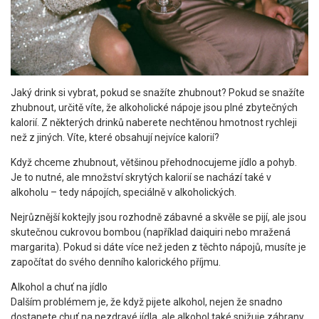
Jaký drink si vybrat, pokud se snažíte zhubnout? Pokud se snažíte
zhubnout, určitě víte, že alkoholické nápoje jsou plné zbytečných
kalorií. Z některých drinků naberete nechtěnou hmotnost rychleji
než z jiných. Víte, které obsahují nejvíce kalorií?
Když chceme zhubnout, většinou přehodnocujeme jídlo a pohyb.
Je to nutné, ale množství skrytých kalorií se nachází také v
alkoholu – tedy nápojích, speciálně v alkoholických.
Nejrůznější koktejly jsou rozhodně zábavné a skvěle se pijí, ale jsou
skutečnou cukrovou bombou (například daiquiri nebo mražená
margarita). Pokud si dáte více než jeden z těchto nápojů, musíte je
započítat do svého denního kalorického příjmu.
Alkohol a chuť na jídlo
Dalším problémem je, že když pijete alkohol, nejen že snadno
dostanete chuť na nezdravé jídla, ale alkohol také snižuje zábrany.