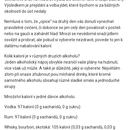
Výsledkem je přejídání a volba jídel, které bychom si za běžných
okolností do úst nedaly.
Nemluvě o tom, že „opice“ na druhý den vás donutí vynechat
pravidelné cvičení, či dokonce se jen celý den povalovat v posteli
nebo na gauči a zahánět hlad. Mnozí se nevědomě snaží jídlem
osvěžit a probrat, ale pokud si vyberete nezdravé, povede to jen k
dalšímu nabalování kalorií.
Kolik kalorií je v různých druzích alkoholu?
Jeden alkoholický nápoj obvykle nezničí vaše plány na hubnutí,
více však už může. A také je důležité, jaký si vyberete. Největším
zlom při snaze zhubnout jsou míchané drinky, které kromě
samotného alkoholu obsahují různé sladké směsi a jednoduché
sirupy.
Množství kalorií v jedné dávce alkoholu:
Vodka: 97 kalorií (0 g sacharidů, 0 g cukru)
Rum: 97 kalorií (0 g sacharidů, 0 g cukru)
Whisky, bourbon, skotská: 105 kalorií (0,03 g sacharidů, 0,03 g