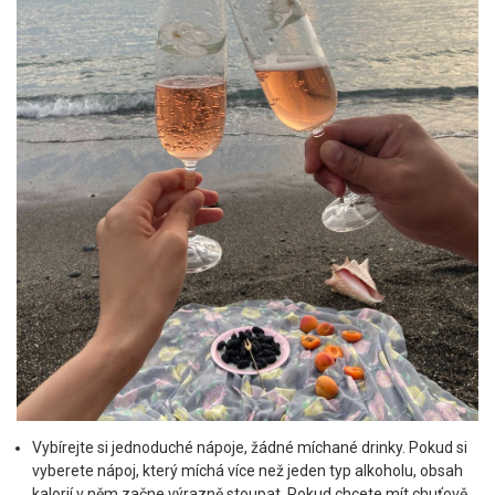
Vybírejte si jednoduché nápoje, žádné míchané drinky. Pokud si
vyberete nápoj, který míchá více než jeden typ alkoholu, obsah
kalorií v něm začne výrazně stoupat. Pokud chcete mít chuťově