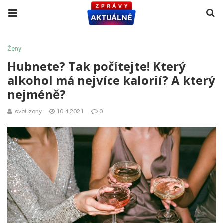
Ženy
Hubnete? Tak počítejte! Který
alkohol má nejvíce kalorií? A který
nejméně?
svet zeny
10.4.2021
0