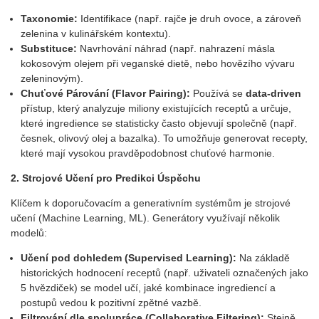
Taxonomie:
Identifikace (např. rajče je druh ovoce, a zároveň
zelenina v kulinářském kontextu).
Substituce:
Navrhování náhrad (např. nahrazení másla
kokosovým olejem při veganské dietě, nebo hovězího vývaru
zeleninovým).
Chu
ťov
é
Párování
(Flavor Pairing):
Používá se
data-driven
přístup, který analyzuje miliony existujících receptů a určuje,
které ingredience se statisticky často objevují společně (např.
česnek, olivový olej a bazalka). To umožňuje generovat recepty,
které mají vysokou pravděpodobnost chuťové harmonie.
2. Strojov
é
Učení pro Predikci Úspě
chu
Klíčem k doporučovacím a generativním systémům je strojové
učení (Machine Learning, ML). Generátory využívají několik
modelů:
Učení pod dohledem (Supervised Learning):
Na základě
historických hodnocení receptů (např. uživateli označených jako
5 hvězdiček) se model učí, jaké kombinace ingrediencí a
postupů vedou k pozitivní zpětné vazbě.
Filtrov
ání dle spoluprá
ce (Collaborative Filtering):
Stejně