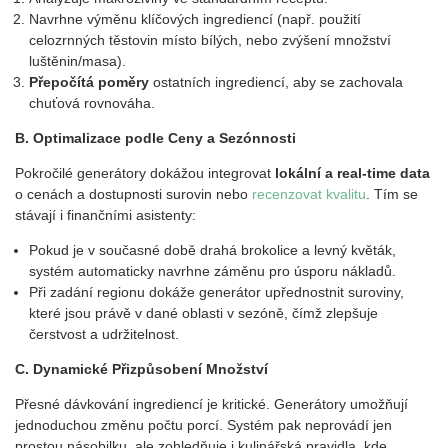
Navrhne výměnu klíčových ingrediencí (např. použití
celozrnných těstovin místo bílých, nebo zvýšení množství
luštěnin/masa).
Přepočítá pomě
ry
ostatních ingrediencí, aby se zachovala
chuťová rovnováha.
B. Optimalizace podle Ceny a Sez
ó
nnosti
Pokročilé generátory dokážou integrovat
lokální
a real-time data
o cenách a dostupnosti surovin nebo
recenzovat kvalitu
. Tím se
stávají i finančními asistenty:
Pokud je v současné době drahá brokolice a levný květák,
systém automaticky navrhne záměnu pro úsporu nákladů.
Při zadání regionu dokáže generátor upřednostnit suroviny,
které jsou právě v dané oblasti v sezóně, čímž zlepšuje
čerstvost a udržitelnost.
C. Dynamick
é
Přizpůsobení Množství
Přesné dávkování ingrediencí je kritické. Generátory umožňují
jednoduchou změnu počtu porcí. Systém pak neprovádí jen
prostou násobilku, ale zohledňuje i kulinářská pravidla, kde