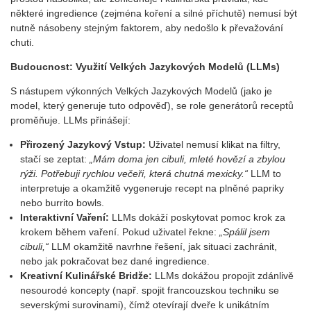
některé ingredience (zejména koření a silné příchutě) nemusí být
nutně násobeny stejným faktorem, aby nedošlo k převažování
chuti.
Budoucnost: Využití Velkých Jazykový
ch Model
ů
(LLMs)
S nástupem výkonných Velkých Jazykových Modelů (jako je
model, který generuje tuto odpověď), se role generátorů receptů
proměňuje. LLMs přinášejí:
Přirozený Jazykový Vstup:
Uživatel nemusí klikat na filtry,
stačí se zeptat:
„M
ám doma jen cibuli, mlet
é
hovězí a zbylou
rýži. Potřebuji rychlou večeři, která chutná mexicky.“
LLM to
interpretuje a okamžitě vygeneruje recept na plněné papriky
nebo burrito bowls.
Interaktivní Vaření:
LLMs dokáží poskytovat pomoc krok za
krokem během vaření. Pokud uživatel řekne:
„Sp
álil jsem
cibuli,“
LLM okamžitě navrhne řešení, jak situaci zachránit,
nebo jak pokračovat bez dané ingredience.
Kreativní Kulinářsk
é
Bridže:
LLMs dokážou propojit zdánlivě
nesourodé koncepty (např. spojit francouzskou techniku se
severskými surovinami), čímž otevírají dveře k unikátním