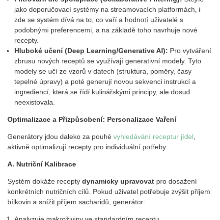
jako doporučovací systémy na streamovacích platformách, i
zde se systém dívá na to, co vaří a hodnotí uživatelé s
podobnými preferencemi, a na základě toho navrhuje nové
recepty.
Hlubok
é
učení
(Deep Learning/Generative AI):
Pro vytváření
zbrusu nových receptů se využívají generativní modely. Tyto
modely se učí ze vzorů v datech (struktura, poměry, časy
tepelné úpravy) a poté generují novou sekvenci instrukcí a
ingrediencí, která se řídí kulinářskými principy, ale dosud
neexistovala.
Optimalizace a Přizpůsobení: Personalizace Vaření
Generátory jdou daleko za pouhé
vyhled
ávání receptur jídel
,
aktivně optimalizují recepty pro individuální potřeby:
A. Nutri
ční
Kalibrace
Systém dokáže recepty
dynamicky upravovat
pro dosažení
konkrétních nutričních cílů. Pokud uživatel potřebuje zvýšit příjem
bílkovin a snížit příjem sacharidů, generátor:
Analyzuje makroživiny ve standardním receptu.