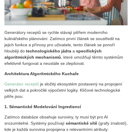
Generátory receptů se rychle stávají pilířem moderního
kulinářského plánování. Zatímco první článek se soustředil na
jejich funkce a přínosy pro uživatele, tento článek se ponoří
hlouběji do
technologick
é
ho jádra
a
specifický
ch
algoritmick
ých mechanismů
, které umožňují těmto systémům
efektivně fungovat a neustále se zlepšovat.
Architektura Algoritmick
é
ho Kucha
ře
Gener
átor receptů
je složitý ekosystém postavený na propojení
velkých dat a pokročilé výpočetní logiky. Klíčové technologické
pilíře jsou:
1. S
é
mantick
é
Modelování
Ingredienc
í
Zatímco databáze obsahuje suroviny, ty musí být pro AI
srozumitelné. Systémy používají
s
é
mantick
é
sítě
(grafy znalostí),
kde je každá surovina propojena s relevantními atributy: