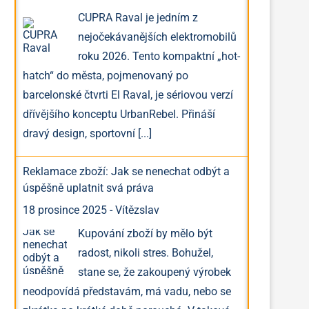
CUPRA Raval je jedním z
nejočekávanějších elektromobilů
roku 2026. Tento kompaktní „hot-
hatch“ do města, pojmenovaný po
barcelonské čtvrti El Raval, je sériovou verzí
dřívějšího konceptu UrbanRebel. Přináší
dravý design, sportovní
[...]
Reklamace zboží: Jak se nenechat odbýt a
úspěšně uplatnit svá práva
18 prosince 2025
-
Vítězslav
Kupování zboží by mělo být
radost, nikoli stres. Bohužel,
stane se, že zakoupený výrobek
neodpovídá představám, má vadu, nebo se