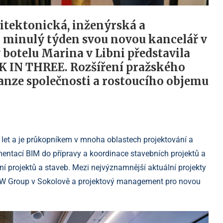
itektonická, inženýrská a
a minulý týden svou novou kancelář v
 botelu Marina v Libni představila
K IN THREE. Rozšíření pražského
nze společnosti a rostoucího objemu
 let a je průkopníkem v mnoha oblastech projektování a
entací BIM do přípravy a koordinace stavebních projektů a
ení projektů a staveb. Mezi nejvýznamnější aktuální projekty
BMW Group v Sokolově a projektový management pro novou