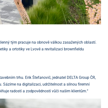
75členný tým pracuje na obnově válkou zasažených oblastí.
iky a ortotiky ve Lvově a revitalizaci brownfieldu
stavebním trhu. Erik Štefanovič, jednatel DELTA Group ČR,
 Sázíme na digitalizaci, udržitelnost a silnou firemní
lňuje radostí a zodpovědností vůči našim klientům.“