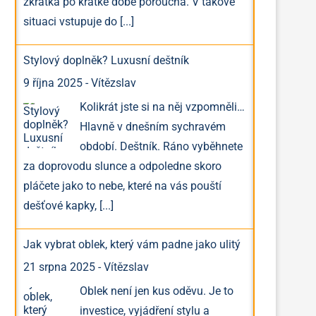
zkrátka po krátké době porouchá. V takové
situaci vstupuje do
[...]
Stylový doplněk? Luxusní deštník
9 října 2025
-
Vítězslav
Kolikrát jste si na něj vzpomněli…
Hlavně v dnešním sychravém
období. Deštník. Ráno vyběhnete
za doprovodu slunce a odpoledne skoro
pláčete jako to nebe, které na vás pouští
dešťové kapky,
[...]
Jak vybrat oblek, který vám padne jako ulitý
21 srpna 2025
-
Vítězslav
Oblek není jen kus oděvu. Je to
investice, vyjádření stylu a