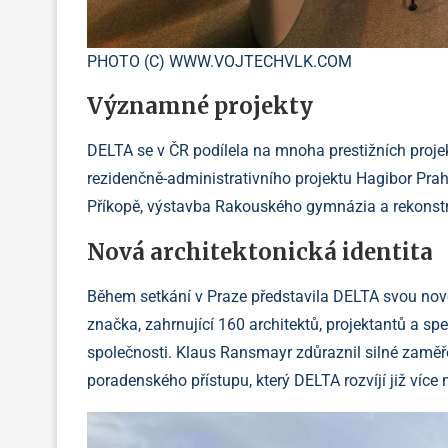
PHOTO (C) WWW.VOJTECHVLK.COM
Významné projekty
DELTA se v ČR podílela na mnoha prestižních projekt
rezidenčně-administrativního projektu Hagibor Prah
Příkopě, výstavba Rakouského gymnázia a rekonst
Nová architektonická identita
Během setkání v Praze představila DELTA svou novo
značka, zahrnující 160 architektů, projektantů a spe
společnosti. Klaus Ransmayr zdůraznil silné zaměře
poradenského přístupu, který DELTA rozvíjí již víc