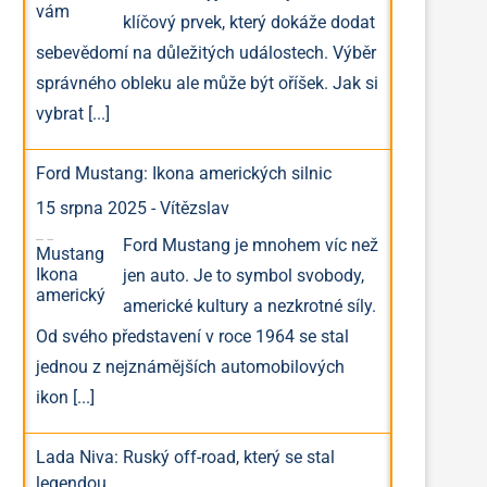
klíčový prvek, který dokáže dodat
sebevědomí na důležitých událostech. Výběr
správného obleku ale může být oříšek. Jak si
vybrat
[...]
Ford Mustang: Ikona amerických silnic
15 srpna 2025
-
Vítězslav
Ford Mustang je mnohem víc než
jen auto. Je to symbol svobody,
americké kultury a nezkrotné síly.
Od svého představení v roce 1964 se stal
jednou z nejznámějších automobilových
ikon
[...]
Lada Niva: Ruský off-road, který se stal
legendou