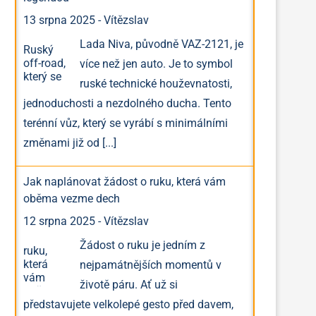
13 srpna 2025
-
Vítězslav
Lada Niva, původně VAZ-2121, je
více než jen auto. Je to symbol
ruské technické houževnatosti,
jednoduchosti a nezdolného ducha. Tento
terénní vůz, který se vyrábí s minimálními
změnami již od
[...]
Jak naplánovat žádost o ruku, která vám
oběma vezme dech
12 srpna 2025
-
Vítězslav
Žádost o ruku je jedním z
nejpamátnějších momentů v
životě páru. Ať už si
představujete velkolepé gesto před davem,