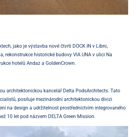
ech, jako je výstavba nové čtvrti DOCK IN v Libni,
a, rekonstrukce historické budovy VIA UNA v ulici Na
rukce hotelů Andaz a GoldenCrown.
u architektonickou kancelář Delta PodsArchitects. Tato
cialistů, posiluje mezinárodní architektonickou divizi
ní na design a udržitelnost prostřednictvím integrovaného
e než 10 let pod názvem DELTA Green Mission.