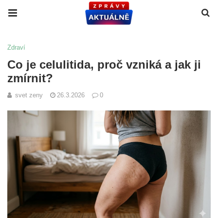
Zdraví
Co je celulitida, proč vzniká a jak ji
zmírnit?
svet zeny
26.3.2026
0