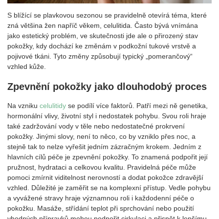
S blížící se plavkovou sezonou se pravidelně otevírá téma, které
zná většina žen napříč věkem, celulitida. Často bývá vnímána
jako estetický problém, ve skutečnosti jde ale o přirozený stav
pokožky, kdy dochází ke změnám v podkožní tukové vrstvě a
pojivové tkáni. Tyto změny způsobují typický „pomerančový“
vzhled kůže.
Zpevnění pokožky jako dlouhodobý proces
Na vzniku
celulitidy
se podílí více faktorů. Patří mezi ně genetika,
hormonální vlivy, životní styl i nedostatek pohybu. Svou roli hraje
také zadržování vody v těle nebo nedostatečné prokrvení
pokožky. Jinými slovy, není to něco, co by vzniklo přes noc, a
stejně tak to nelze vyřešit jedním zázračným krokem. Jedním z
hlavních cílů péče je zpevnění pokožky. To znamená podpořit její
pružnost, hydrataci a celkovou kvalitu. Pravidelná péče může
pomoci zmírnit viditelnost nerovností a dodat pokožce zdravější
vzhled. Důležité je zaměřit se na komplexní přístup. Vedle pohybu
a vyvážené stravy hraje významnou roli i každodenní péče o
pokožku. Masáže, střídání teplot při sprchování nebo použití
vhodných přípravků mohou podpořit cirkulaci a přispět k lepšímu