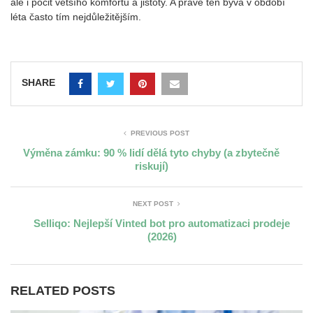
ale i pocit většího komfortu a jistoty. A právě ten bývá v období
léta často tím nejdůležitějším.
SHARE
PREVIOUS POST
Výměna zámku: 90 % lidí dělá tyto chyby (a zbytečně
riskují)
NEXT POST
Selliqo: Nejlepší Vinted bot pro automatizaci prodeje
(2026)
RELATED POSTS