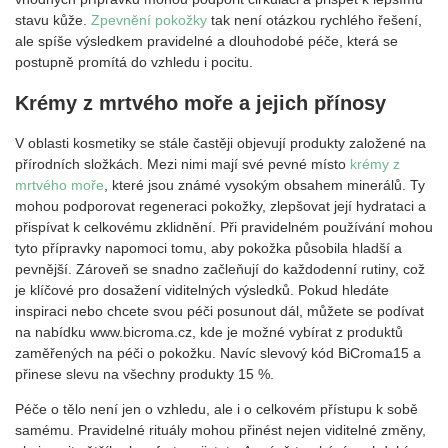
stavu kůže.
Zpevnění pokožky
tak není otázkou rychlého řešení,
ale spíše výsledkem pravidelné a dlouhodobé péče, která se
postupně promítá do vzhledu i pocitu.
Krémy z mrtvého moře a jejich přínosy
V oblasti kosmetiky se stále častěji objevují produkty založené na
přírodních složkách. Mezi nimi mají své pevné místo
krémy z
mrtvého moře
, které jsou známé vysokým obsahem minerálů. Ty
mohou podporovat regeneraci pokožky, zlepšovat její hydrataci a
přispívat k celkovému zklidnění. Při pravidelném používání mohou
tyto přípravky napomoci tomu, aby pokožka působila hladší a
pevnější. Zároveň se snadno začleňují do každodenní rutiny, což
je klíčové pro dosažení viditelných výsledků. Pokud hledáte
inspiraci nebo chcete svou péči posunout dál, můžete se podívat
na nabídku www.bicroma.cz, kde je možné vybírat z produktů
zaměřených na péči o pokožku. Navíc slevový kód BiCroma15 a
přinese slevu na všechny produkty 15 %.
Péče o tělo není jen o vzhledu, ale i o celkovém přístupu k sobě
samému. Pravidelné rituály mohou přinést nejen viditelné změny,