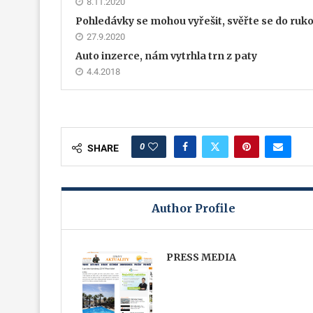
8.11.2020
Pohledávky se mohou vyřešit, svěřte se do ruk
27.9.2020
Auto inzerce, nám vytrhla trn z paty
4.4.2018
0
SHARE
Author Profile
PRESS MEDIA