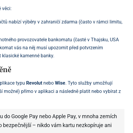
 věci:
ů nabízí výběry v zahraničí zdarma (často v rámci limitu,
motného provozovatele bankomatu (časté v Thajsku, USA
ankomat vás na něj musí upozornit před potvrzením
t klasické kamenné banky.
měně
aplikace typu
Revolut
nebo
Wise
. Tyto služby umožňují
í možné) přímo v aplikaci a následně platit nebo vybírat z
u do Google Pay nebo Apple Pay, v mnoha zemích
o bezpečnější – nikdo vám kartu nezkopíruje ani