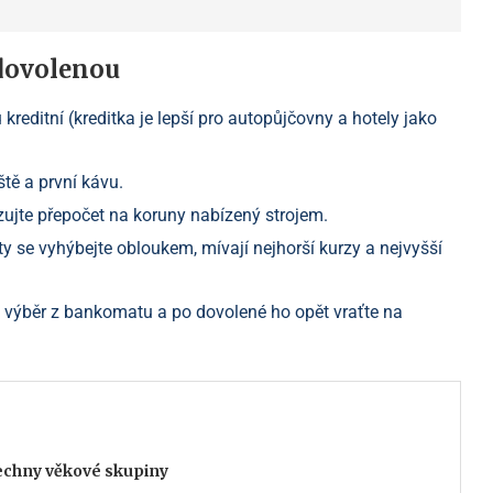
 dovolenou
kreditní (kreditka je lepší pro autopůjčovny a hotely jako
ště a první kávu.
ujte přepočet na koruny nabízený strojem.
 se vyhýbejte obloukem, mívají nejhorší kurzy a nejvyšší
pro výběr z bankomatu a po dovolené ho opět vraťte na
šechny věkové skupiny