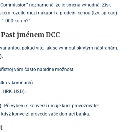
 Commission“ neznamená, že je směna výhodná. Zisk
kém rozdílu mezi nákupní a prodejní cenou (tzv. spread).
h 1 000 korun?“
: Past jménem DCC
 variantou, pokud víte, jak se vyhnout skrytým nástrahám.
)
.
přístroj vám často nabídne možnost:
tku v korunách).
R, HRK, USD).
).
Při výběru s konverzí určuje kurz provozovatel
když konverzi provede vaše domácí banka.
t