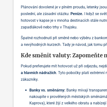
Plánování dovolené je v plném proudu, letenky jso
poslední, ale zásadní otázku:
Peníze.
I když se svě
hotovost v kapse je v mnoha destinacích stále nutno
zapadlákově nebo trhy v Thajsku.
Špatné rozhodnutí při směně nebo výběru z bankom
a nevýhodných kurzech. Tady je návod, jak tomu pře
Kde směnit valuty: Zapomeňte n
Pokud preferujete mít hotovost už při odjezdu, nejd
a hlavních nádražích
. Tyto pobočky platí extrémní
zákazníky.
Banky vs. směnárny:
Banky mívají transparent
nakoupíte v prověřených městských směnárnách 
Kaprova), které žijí z velkého obratu a nabízejí