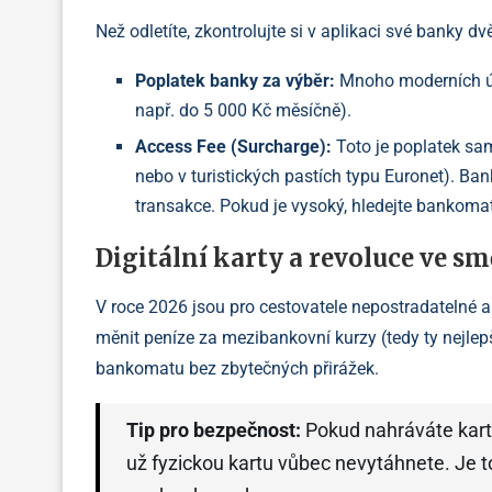
Než odletíte, zkontrolujte si v aplikaci své banky dvě
Poplatek banky za výběr:
Mnoho moderních účt
např. do 5 000 Kč měsíčně).
Access Fee (Surcharge):
Toto je poplatek sa
nebo v turistických pastích typu Euronet). B
transakce. Pokud je vysoký, hledejte bankoma
Digitální karty a revoluce ve s
V roce 2026 jsou pro cestovatele nepostradatelné 
měnit peníze za mezibankovní kurzy (tedy ty nejlepš
bankomatu bez zbytečných přirážek.
Tip pro bezpečnost:
Pokud nahráváte kart
už fyzickou kartu vůbec nevytáhnete. Je t