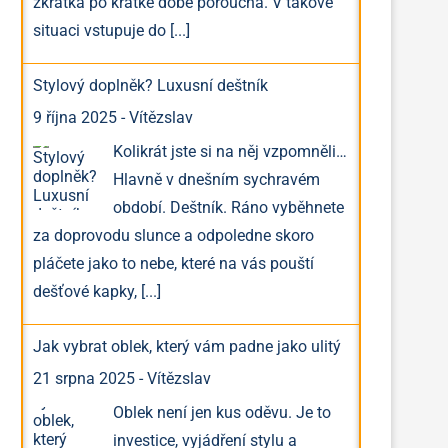
zkrátka po krátké době porouchá. V takové
situaci vstupuje do
[...]
Stylový doplněk? Luxusní deštník
9 října 2025
-
Vítězslav
Kolikrát jste si na něj vzpomněli…
Hlavně v dnešním sychravém
období. Deštník. Ráno vyběhnete
za doprovodu slunce a odpoledne skoro
pláčete jako to nebe, které na vás pouští
dešťové kapky,
[...]
Jak vybrat oblek, který vám padne jako ulitý
21 srpna 2025
-
Vítězslav
Oblek není jen kus oděvu. Je to
investice, vyjádření stylu a