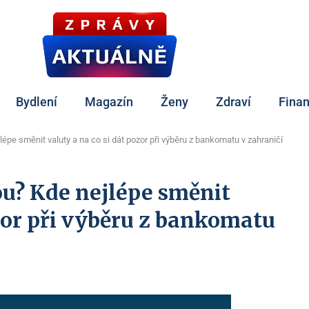
Bydlení
Magazín
Ženy
Zdraví
Fina
épe směnit valuty a na co si dát pozor při výběru z bankomatu v zahraničí
ou? Kde nejlépe směnit
ozor při výběru z bankomatu