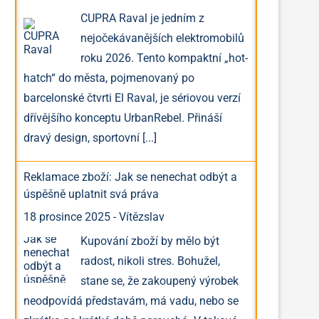
CUPRA Raval je jedním z
nejočekávanějších elektromobilů
roku 2026. Tento kompaktní „hot-
hatch“ do města, pojmenovaný po
barcelonské čtvrti El Raval, je sériovou verzí
dřívějšího konceptu UrbanRebel. Přináší
dravý design, sportovní
[...]
Reklamace zboží: Jak se nenechat odbýt a
úspěšně uplatnit svá práva
18 prosince 2025
-
Vítězslav
Kupování zboží by mělo být
radost, nikoli stres. Bohužel,
stane se, že zakoupený výrobek
neodpovídá představám, má vadu, nebo se