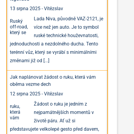
13 srpna 2025
-
Vítězslav
Lada Niva, původně VAZ-2121, je
více než jen auto. Je to symbol
ruské technické houževnatosti,
jednoduchosti a nezdolného ducha. Tento
terénní vůz, který se vyrábí s minimálními
změnami již od
[...]
Jak naplánovat žádost o ruku, která vám
oběma vezme dech
12 srpna 2025
-
Vítězslav
Žádost o ruku je jedním z
nejpamátnějších momentů v
životě páru. Ať už si
představujete velkolepé gesto před davem,