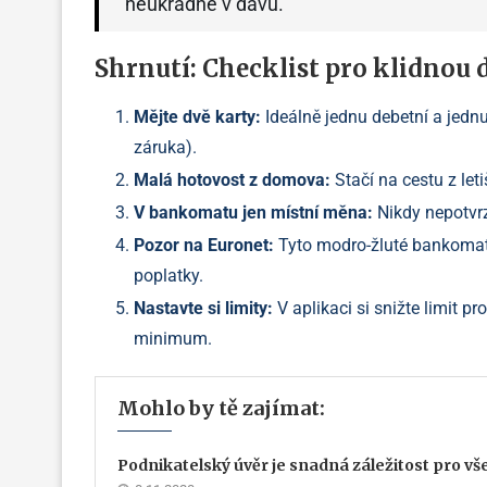
neukradne v davu.
Shrnutí: Checklist pro klidnou
Mějte dvě karty:
Ideálně jednu debetní a jednu 
záruka).
Malá hotovost z domova:
Stačí na cestu z leti
V bankomatu jen místní měna:
Nikdy nepotvrz
Pozor na Euronet:
Tyto modro-žluté bankomaty
poplatky.
Nastavte si limity:
V aplikaci si snižte limit 
minimum.
Mohlo by tě zajímat:
Podnikatelský úvěr je snadná záležitost pro v