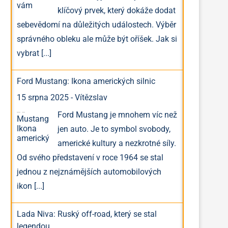
klíčový prvek, který dokáže dodat
sebevědomí na důležitých událostech. Výběr
správného obleku ale může být oříšek. Jak si
vybrat
[...]
Ford Mustang: Ikona amerických silnic
15 srpna 2025
-
Vítězslav
Ford Mustang je mnohem víc než
jen auto. Je to symbol svobody,
americké kultury a nezkrotné síly.
Od svého představení v roce 1964 se stal
jednou z nejznámějších automobilových
ikon
[...]
Lada Niva: Ruský off-road, který se stal
legendou