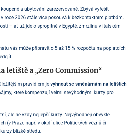
u koupené a ubytování zarezervované. Zbývá vyřešit
t v roce 2026 stále více posouvá k bezkontaktním platbám,
stí – ať už jde o spropitné v Egyptě, zmrzlinu v italském
atu vás může připravit o 5 až 15 % rozpočtu na poplatcích
dejít.
a letiště a „Zero Commission“
ůležitějším pravidlem je
vyhnout se směnárnám na letištích
 nájmy, které kompenzují velmi nevýhodnými kurzy pro
ní, ale ne vždy nejlepší kurzy. Nejvýhodněji obvykle
(v Praze např. v okolí ulice Politických vězňů či
 kurzy blízké středu.