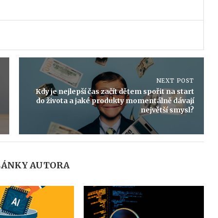
NEXT POST
Kdy je nejlepší čas začít dětem spořit na start
do života a jaké produkty momentálně dávají
největší smysl?
LÁNKY AUTORA