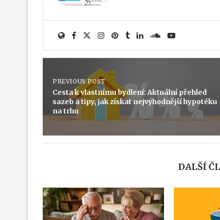
PREVIOUS POST
Cesta k vlastnímu bydlení: Aktuální přehled
sazeb a tipy, jak získat nejvýhodnější hypotéku
na trhu
DALŠÍ Č