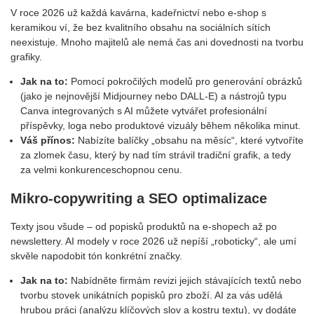
V roce 2026 už každá kavárna, kadeřnictví nebo e-shop s
keramikou ví, že bez kvalitního obsahu na sociálních sítích
neexistuje. Mnoho majitelů ale nemá čas ani dovednosti na tvorbu
grafiky.
Jak na to:
Pomocí pokročilých modelů pro generování obrázků
(jako je nejnovější Midjourney nebo DALL-E) a nástrojů typu
Canva integrovaných s AI můžete vytvářet profesionální
příspěvky, loga nebo produktové vizuály během několika minut.
Váš přínos:
Nabízíte balíčky „obsahu na měsíc“, které vytvoříte
za zlomek času, který by nad tím strávil tradiční grafik, a tedy
za velmi konkurenceschopnou cenu.
Mikro-copywriting a SEO optimalizace
Texty jsou všude – od popisků produktů na e-shopech až po
newslettery. AI modely v roce 2026 už nepíší „roboticky“, ale umí
skvěle napodobit tón konkrétní značky.
Jak na to:
Nabídněte firmám revizi jejich stávajících textů nebo
tvorbu stovek unikátních popisků pro zboží. AI za vás udělá
hrubou práci (analýzu klíčových slov a kostru textu), vy dodáte