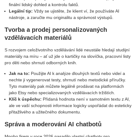
finální lidský dohled a kontrolu faktů.
Legální tip:
Vždy se ujistěte, že klient ví, že používáte AI
nástroje, a zaručte mu originalitu a správnost výstupů.
Tvorba a prodej personalizovaných
vzdělávacích materiálů
S rozvojem celoživotního vzdělávání lidé neustále hledají studijní
materiály na míru – ať už jde o kartičky na slovíčka, pracovní listy
pro děti nebo shrnutí odborných knih.
Jak na to:
Použijte AI k analýze dlouhých textů nebo videí a
nechte ji vygenerovat testy, shrnutí nebo metodické příručky.
Tyto materiály pak můžete legálně prodávat na platformách
jako Etsy nebo specializovaných vzdělávacích tržištích.
Klíč k úspěchu:
Přidaná hodnota není v samotném textu z AI,
ale ve vaší schopnosti informace logicky uspořádat do esteticky
přitažlivého a užitečného dokumentu.
Správa a moderování AI chatbotů
Mnoho firem v roce 2026 nasadilo vlastní chatboty pro