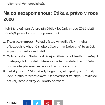
jejích drahých specialistů.
Na co nezapomenout: Etika a právo v roce
2026
I když je využívání AI pro přivýdělek legální, v roce 2026 platí
přísnější pravidla pro transparentnost.
Transparentnost:
Pokud výstup vytvořila AI, v mnoha
případech je vhodné (nebo zákonem vyžadované) to uvést,
zejména u autorských děl.
Ochrana dat:
Nikdy nevkládejte citlivá data klientů do veřejně
dostupných AI modelů, které se na těchto datech učí. Vždy
používejte placené verze s ochranou soukromí.
Lidský faktor:
AI je skvělý brigádník, ale špatný šéf. Každý
výstup musíte zkontrolovat. Odpovědnost za chybu (faktickou i
právní) nesete vždy vy, nikoliv software.
SHARE