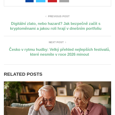
PREVIOUS POST
Digitální zlato, nebo hazard? Jak bezpečně začít s
kryptoměnami a jakou roli hrají v dnešním portfoliu
NEXT POST
Česko v rytmu hudby: Velký přehled nejlepších festivalů,
které nesmíte v roce 2026 minout
RELATED POSTS