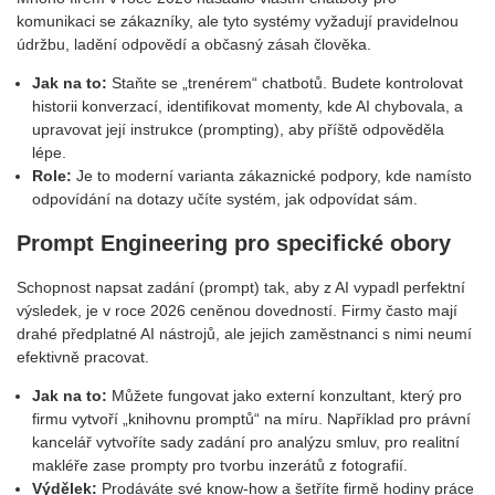
komunikaci se zákazníky, ale tyto systémy vyžadují pravidelnou
údržbu, ladění odpovědí a občasný zásah člověka.
Jak na to:
Staňte se „trenérem“ chatbotů. Budete kontrolovat
historii konverzací, identifikovat momenty, kde AI chybovala, a
upravovat její instrukce (prompting), aby příště odpověděla
lépe.
Role:
Je to moderní varianta zákaznické podpory, kde namísto
odpovídání na dotazy učíte systém, jak odpovídat sám.
Prompt Engineering pro specifické obory
Schopnost napsat zadání (prompt) tak, aby z AI vypadl perfektní
výsledek, je v roce 2026 ceněnou dovedností. Firmy často mají
drahé předplatné AI nástrojů, ale jejich zaměstnanci s nimi neumí
efektivně pracovat.
Jak na to:
Můžete fungovat jako externí konzultant, který pro
firmu vytvoří „knihovnu promptů“ na míru. Například pro právní
kancelář vytvoříte sady zadání pro analýzu smluv, pro realitní
makléře zase prompty pro tvorbu inzerátů z fotografií.
Výdělek:
Prodáváte své know-how a šetříte firmě hodiny práce