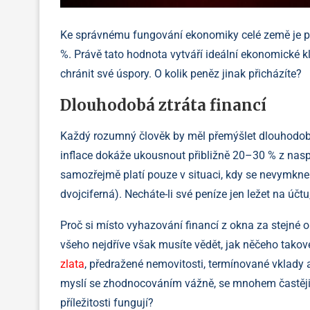
Ke správnému fungování ekonomiky celé země je pot
%. Právě tato hodnota vytváří ideální ekonomické 
chránit své úspory. O kolik peněz jinak přicházíte?
Dlouhodobá ztráta financí
Každý rozumný člověk by měl přemýšlet dlouhodobě. 
inflace dokáže ukousnout přibližně 20–30 % z naspo
samozřejmě platí pouze v situaci, kdy se nevymkne 
dvojciferná). Necháte-li své peníze jen ležet na účtu
Proč si místo vyhazování financí z okna za stejné o
všeho nejdříve však musíte vědět, jak něčeho ta
zlata
, předražené nemovitosti, termínované vklady a 
myslí se zhodnocováním vážně, se mnohem častěji
příležitosti fungují?