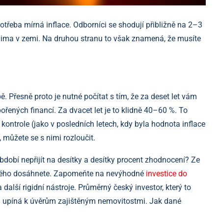
řeba mírná inflace. Odborníci se shodují přibližně na 2–3
klima v zemi. Na druhou stranu to však znamená, že musíte
Přesně proto je nutné počítat s tím, že za deset let vám
řených financí. Za dvacet let je to klidně 40–60 %. To
kontrole (jako v posledních letech, kdy byla hodnota inflace
, můžete se s nimi rozloučit.
bdobí nepřijít na desítky a desítky procent zhodnocení? Ze
kového dosáhnete. Zapomeňte na nevýhodné
investice do
další rigidní nástroje. Průměrný český investor, který to
 upíná k úvěrům zajištěným nemovitostmi. Jak dané