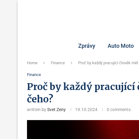
Zprávy
Auto Moto
Home
Finance
Proč by každý pracující člověk měl
Finance
Proč by každý pracující 
čeho?
written by
Svet Zeny
19.10.2024
0 comments