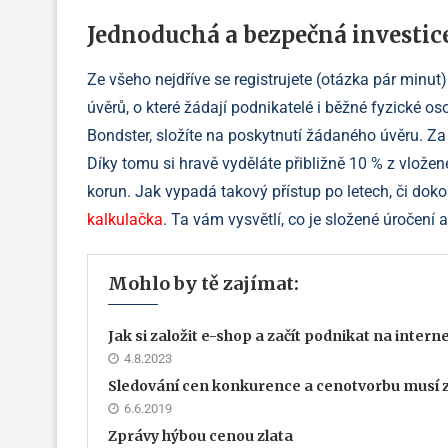
Jednoduchá a bezpečná investic
Ze všeho nejdříve se registrujete (otázka pár minu
úvěrů, o které žádají podnikatelé i běžné fyzické os
Bondster, složíte na poskytnutí žádaného úvěru. 
Díky tomu si hravě vyděláte přibližně 10 % z vložené
korun. Jak vypadá takový přístup po letech, či do
kalkulačka
. Ta vám vysvětlí, co je složené úročení a
Mohlo by tě zajímat:
Jak si založit e-shop a začít podnikat na inter
4.8.2023
Sledování cen konkurence a cenotvorbu musí 
6.6.2019
Zprávy hýbou cenou zlata