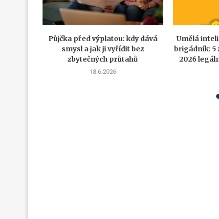
Půjčka před výplatou: kdy dává
Umělá intel
smysl a jak ji vyřídit bez
brigádník: 5 
zbytečných průtahů
2026 legáln
18.6.2026