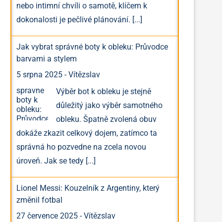
nebo intimní chvíli o samotě, klíčem k
dokonalosti je pečlivé plánování.
[...]
Kam uložit peníze v roce 2026?
Jak ušetřit tisíce měsí
Jak vybrat správné boty k obleku: Průvodce
Průvodce moderními investicemi
Strategie pro nastavení r
barvami a stylem
od ETF až po nemovitostní fondy
která vás nebude bo
12.5.2026
12.5.2026
5 srpna 2025
-
Vítězslav
Výběr bot k obleku je stejně
důležitý jako výběr samotného
obleku. Špatně zvolená obuv
dokáže zkazit celkový dojem, zatímco ta
správná ho pozvedne na zcela novou
úroveň. Jak se tedy
[...]
Lionel Messi: Kouzelník z Argentiny, který
změnil fotbal
27 července 2025
-
Vítězslav