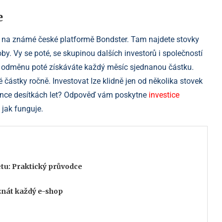
e
t) na známé české platformě Bondster. Tam najdete stovky
oby. Vy se poté, se skupinou dalších investorů i společností
Za odměnu poté získáváte každý měsíc sjednanou částku.
 částky ročně. Investovat lze klidně jen od několika stovek
konce desítkách let? Odpověď vám poskytne
investice
 jak funguje.
netu: Praktický průvodce
znát každý e-shop