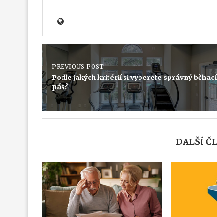
PREVIOUS POST
Podle jakých kritérií si vyberete správný běhací
pás?
DALŠÍ Č