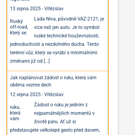
13 srpna 2025
-
Vítězslav
Lada Niva, původně VAZ-2121, je
více než jen auto. Je to symbol
ruské technické houževnatosti,
jednoduchosti a nezdolného ducha. Tento
terénní vůz, který se vyrábí s minimálními
změnami již od
[...]
Jak naplánovat žádost o ruku, která vám
oběma vezme dech
12 srpna 2025
-
Vítězslav
Žádost o ruku je jedním z
nejpamátnějších momentů v
životě páru. Ať už si
představujete velkolepé gesto před davem,