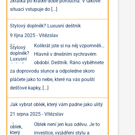
zkrátka po krátké době porouchá. V takové
situaci vstupuje do
[...]
Stylový doplněk? Luxusní deštník
9 října 2025
-
Vítězslav
Kolikrát jste si na něj vzpomněli…
Hlavně v dnešním sychravém
období. Deštník. Ráno vyběhnete
za doprovodu slunce a odpoledne skoro
pláčete jako to nebe, které na vás pouští
dešťové kapky,
[...]
Jak vybrat oblek, který vám padne jako ulitý
21 srpna 2025
-
Vítězslav
Oblek není jen kus oděvu. Je to
investice, vyjádření stylu a