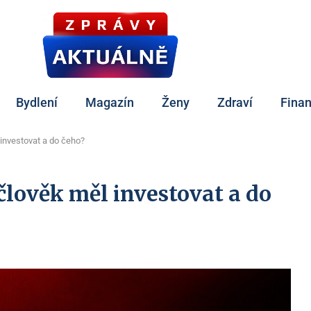
Bydlení
Magazín
Ženy
Zdraví
Fina
 investovat a do čeho?
člověk měl investovat a do