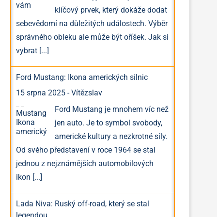
klíčový prvek, který dokáže dodat
sebevědomí na důležitých událostech. Výběr
správného obleku ale může být oříšek. Jak si
vybrat
[...]
Ford Mustang: Ikona amerických silnic
15 srpna 2025
-
Vítězslav
Ford Mustang je mnohem víc než
jen auto. Je to symbol svobody,
americké kultury a nezkrotné síly.
Od svého představení v roce 1964 se stal
jednou z nejznámějších automobilových
ikon
[...]
Lada Niva: Ruský off-road, který se stal
legendou