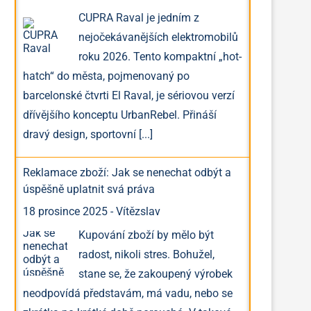
CUPRA Raval je jedním z
nejočekávanějších elektromobilů
roku 2026. Tento kompaktní „hot-
hatch“ do města, pojmenovaný po
barcelonské čtvrti El Raval, je sériovou verzí
dřívějšího konceptu UrbanRebel. Přináší
dravý design, sportovní
[...]
Reklamace zboží: Jak se nenechat odbýt a
úspěšně uplatnit svá práva
18 prosince 2025
-
Vítězslav
Kupování zboží by mělo být
radost, nikoli stres. Bohužel,
stane se, že zakoupený výrobek
neodpovídá představám, má vadu, nebo se