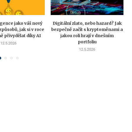
igence jako váš nový
Digitální zlato, nebo hazard? Jak
způsobů, jak si v roce
bezpečně začít s kryptoměnami a
ě přivydělat díky AI
jakou roli hrají v dnešním
portfoliu
12.5.2026
12.5.2026