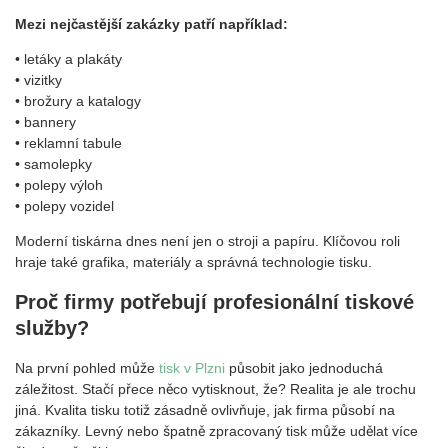
Mezi nejčastější zakázky patří například:
• letáky a plakáty
• vizitky
• brožury a katalogy
• bannery
• reklamní tabule
• samolepky
• polepy výloh
• polepy vozidel
Moderní tiskárna dnes není jen o stroji a papíru. Klíčovou roli
hraje také grafika, materiály a správná technologie tisku.
Proč firmy potřebují profesionální tiskové
služby?
Na první pohled může
tisk v Plzni
působit jako jednoduchá
záležitost. Stačí přece něco vytisknout, že? Realita je ale trochu
jiná. Kvalita tisku totiž zásadně ovlivňuje, jak firma působí na
zákazníky. Levný nebo špatně zpracovaný tisk může udělat více