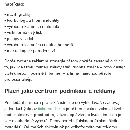
například:
• návrh grafiky
• tvorbu loga a firemní identity
• výrobu reklamních materiálů
• velkoformátový tisk
• polepy vozidel
• výrobu reklamních cedulí a bannerů
• marketingové poradenství
Dobře zvolená reklamní strategie přitom dokáže zásadně ovlivnit
to, jak lidé firmu vnímají. Někdy stačí drobná změna – nový design
vizitek nebo modernější banner – a firma najednou působí
profesionálněji.
Plzeň jako centrum podnikání a reklamy
Při hledání partnera pro tisk často lidé do vyhledávače zadávají
jednoduchý dotaz
tiskárna. Plzeň
je přitom město s velmi aktivním
podnikatelským prostředím, takže poptávka po kvalitním tisku je
zde dlouhodobě vysoká. Firmy potřebují tisknout širokou škálu
materiálů. Od malých tiskovin až po velkoformátovou reklamu.