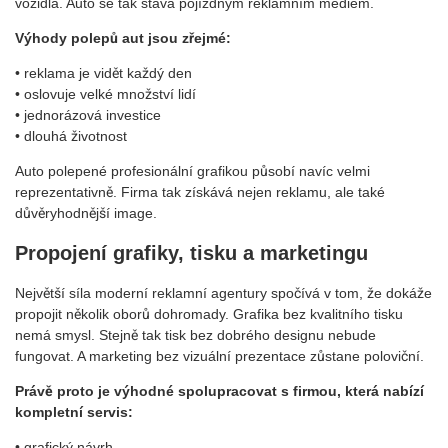
vozidla. Auto se tak stává pojízdným reklamním médiem.
Výhody polepů aut jsou zřejmé:
• reklama je vidět každý den
• oslovuje velké množství lidí
• jednorázová investice
• dlouhá životnost
Auto polepené profesionální grafikou působí navíc velmi
reprezentativně. Firma tak získává nejen reklamu, ale také
důvěryhodnější image.
Propojení grafiky, tisku a marketingu
Největší síla moderní reklamní agentury spočívá v tom, že dokáže
propojit několik oborů dohromady. Grafika bez kvalitního tisku
nemá smysl. Stejně tak tisk bez dobrého designu nebude
fungovat. A marketing bez vizuální prezentace zůstane poloviční.
Právě proto je výhodné spolupracovat s firmou, která nabízí
kompletní servis:
• grafický návrh