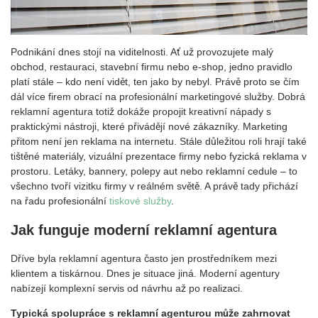
Podnikání dnes stojí na viditelnosti. Ať už provozujete malý
obchod, restauraci, stavební firmu nebo e-shop, jedno pravidlo
platí stále – kdo není vidět, ten jako by nebyl. Právě proto se čím
dál více firem obrací na profesionální marketingové služby. Dobrá
reklamní agentura totiž dokáže propojit kreativní nápady s
praktickými nástroji, které přivádějí nové zákazníky. Marketing
přitom není jen reklama na internetu. Stále důležitou roli hrají také
tištěné materiály, vizuální prezentace firmy nebo fyzická reklama v
prostoru. Letáky, bannery, polepy aut nebo reklamní cedule – to
všechno tvoří vizitku firmy v reálném světě. A právě tady přichází
na řadu profesionální
tiskové služby
.
Jak funguje moderní reklamní agentura
Dříve byla reklamní agentura často jen prostředníkem mezi
klientem a tiskárnou. Dnes je situace jiná. Moderní agentury
nabízejí komplexní servis od návrhu až po realizaci.
Typická spolupráce s reklamní agenturou může zahrnovat