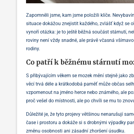
Zapomněli jsme, kam jsme položili klíče. Nevybaví
situace dokážou znejistit každého, zvlášť když se o
vynoří otázka: je to ještě běžná součást stárnutí, n
roviny není vždy snadné, ale právě včasná všímavos
rodiny.
Co patří k běžnému stárnutí m
S přibývajícím věkem se mozek mění stejně jako zb
věcí trvá déle a krátkodobá paměť může občas selha
vzpomenout na jméno herce nebo známého, ale pozd
proč vešel do místnosti, ale po chvíli se mu to znovu
Důležité je, že tyto projevy většinou nenarušují sam
čase i prostoru a dokáže si s drobnými výpadky pa
změnu osobnosti ani zásadní zhoršení úsudku.