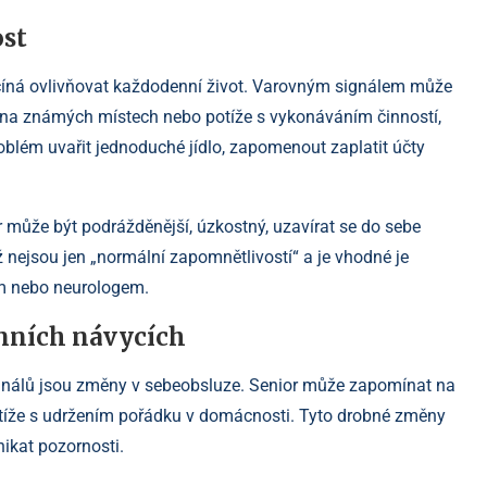
ost
ačíná ovlivňovat každodenní život. Varovným signálem může
e na známých místech nebo potíže s vykonáváním činností,
oblém uvařit jednoduché jídlo, zapomenout zaplatit účty
r může být podrážděnější, úzkostný, uzavírat se do sebe
 nejsou jen „normální zapomnětlivostí“ a je vhodné je
em nebo neurologem.
nních návycích
gnálů jsou změny v sebeobsluze. Senior může zapomínat na
otíže s udržením pořádku v domácnosti. Tyto drobné změny
ikat pozornosti.