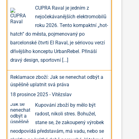
CUPRA Raval je jedním z
nejočekávanějších elektromobilů
roku 2026. Tento kompaktní „hot-
hatch“ do města, pojmenovaný po
barcelonské čtvrti El Raval, je sériovou verzí
dřívějšího konceptu UrbanRebel. Přináší
dravý design, sportovní
[...]
Reklamace zboží: Jak se nenechat odbýt a
úspěšně uplatnit svá práva
18 prosince 2025
-
Vítězslav
Kupování zboží by mělo být
radost, nikoli stres. Bohužel,
stane se, že zakoupený výrobek
neodpovídá představám, má vadu, nebo se