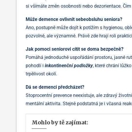
si všímáte změn osobnosti nebo dezorientace. Čím dř
Může demence ovlivnit sebeobsluhu seniora?
Ano, postupně může dojít k potížím s hygienou, ob
pozvolné, ale významné. Právě zde hrají roli prakti
Jak pomoci seniorovi cítit se doma bezpečně?
Pomáhá jednoduché uspořádání prostoru, jasné rutin
pohodlí i
inkontinenční podložky
, které chrání lůžk
trpělivost okolí.
Dá se demenci předcházet?
Stoprocentní prevence neexistuje, ale zdravý životní 
mentální aktivita. Stejně podstatná je i včasná reak
Mohlo by tě zajímat: