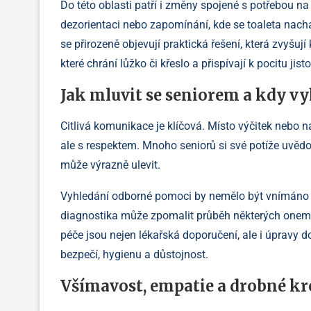
Do této oblasti patří i změny spojené s potřebou na
dezorientaci nebo zapomínání, kde se toaleta nacház
se přirozeně objevují praktická řešení, která zvyšují
které chrání lůžko či křeslo a přispívají k pocitu jis
Jak mluvit se seniorem a kdy v
Citlivá komunikace je klíčová. Místo výčitek nebo ná
ale s respektem. Mnoho seniorů si své potíže uvědo
může výrazně ulevit.
Vyhledání odborné pomoci by nemělo být vnímáno ja
diagnostika může zpomalit průběh některých onemoc
péče jsou nejen lékařská doporučení, ale i úpravy 
bezpečí, hygienu a důstojnost.
Všímavost, empatie a drobné kro