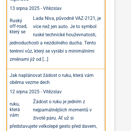
13 srpna 2025
-
Vítězslav
Lada Niva, původně VAZ-2121, je
více než jen auto. Je to symbol
ruské technické houževnatosti,
jednoduchosti a nezdolného ducha. Tento
terénní vůz, který se vyrábí s minimálními
změnami již od
[...]
Jak naplánovat žádost o ruku, která vám
oběma vezme dech
12 srpna 2025
-
Vítězslav
Žádost o ruku je jedním z
nejpamátnějších momentů v
životě páru. Ať už si
představujete velkolepé gesto před davem,