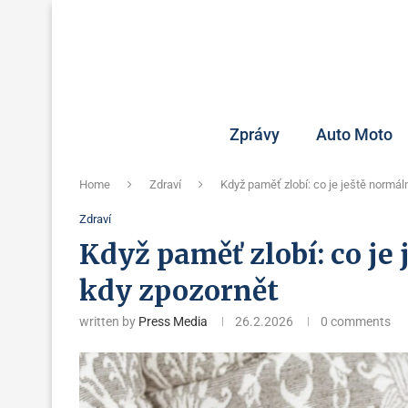
Zprávy
Auto Moto
Home
Zdraví
Když paměť zlobí: co je ještě normáln
Zdraví
Když paměť zlobí: co je 
kdy zpozornět
written by
Press Media
26.2.2026
0 comments