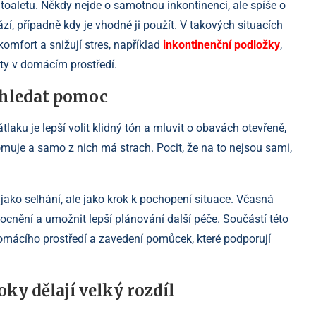
 toaletu. Někdy nejde o samotnou inkontinenci, ale spíše o
í, případně kdy je vhodné ji použít. V takových situacích
 komfort a snižují stres, například
inkontinenční podložky
,
toty v domácím prostředí.
yhledat pomoc
tlaku je lepší volit klidný tón a mluvit o obavách otevřeně,
muje a samo z nich má strach. Pocit, že na to nejsou sami,
ko selhání, ale jako krok k pochopení situace. Včasná
nění a umožnit lepší plánování další péče. Součástí této
domácího prostředí a zavedení pomůcek, které podporují
ky dělají velký rozdíl