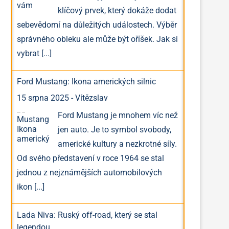
klíčový prvek, který dokáže dodat
sebevědomí na důležitých událostech. Výběr
správného obleku ale může být oříšek. Jak si
vybrat
[...]
Ford Mustang: Ikona amerických silnic
15 srpna 2025
-
Vítězslav
Ford Mustang je mnohem víc než
jen auto. Je to symbol svobody,
americké kultury a nezkrotné síly.
Od svého představení v roce 1964 se stal
jednou z nejznámějších automobilových
ikon
[...]
Lada Niva: Ruský off-road, který se stal
legendou