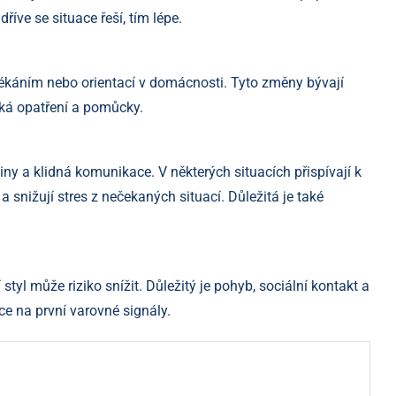
íve se situace řeší, tím lépe.
lékáním nebo orientací v domácnosti. Tyto změny bývají
cká opatření a pomůcky.
y a klidná komunikace. V některých situacích přispívají k
o a snižují stres z nečekaných situací. Důležitá je také
styl může riziko snížit. Důležitý je pohyb, sociální kontakt a
ce na první varovné signály.