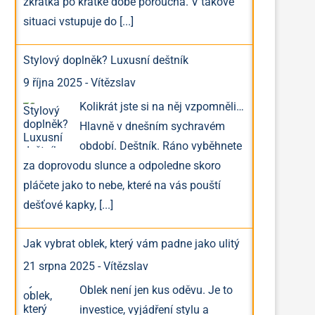
zkrátka po krátké době porouchá. V takové
situaci vstupuje do
[...]
Stylový doplněk? Luxusní deštník
9 října 2025
-
Vítězslav
Kolikrát jste si na něj vzpomněli…
Hlavně v dnešním sychravém
období. Deštník. Ráno vyběhnete
za doprovodu slunce a odpoledne skoro
pláčete jako to nebe, které na vás pouští
dešťové kapky,
[...]
Jak vybrat oblek, který vám padne jako ulitý
21 srpna 2025
-
Vítězslav
Oblek není jen kus oděvu. Je to
investice, vyjádření stylu a