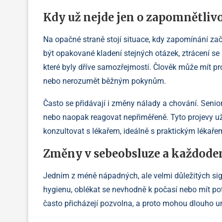
Kdy už nejde jen o zapomnětliv
Na opačné straně stojí situace, kdy zapomínání z
být opakované kladení stejných otázek, ztrácení s
které byly dříve samozřejmostí. Člověk může mít pr
nebo nerozumět běžným pokynům.
Často se přidávají i změny nálady a chování. Senio
nebo naopak reagovat nepřiměřeně. Tyto projevy už
konzultovat s lékařem, ideálně s praktickým lékař
Změny v sebeobsluze a každode
Jedním z méně nápadných, ale velmi důležitých si
hygienu, oblékat se nevhodně k počasí nebo mít p
často přicházejí pozvolna, a proto mohou dlouho un