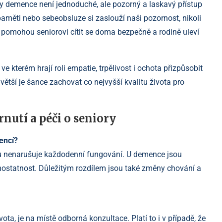
y demence není jednoduché, ale pozorný a laskavý přístup
měti nebo sebeobsluze si zaslouží naši pozornost, nikoli
 pomohou seniorovi cítit se doma bezpečně a rodině uleví
ve kterém hrají roli empatie, trpělivost i ochota přizpůsobit
větší je šance zachovat co nejvyšší kvalitu života pro
rnutí a péči o seniory
encí?
u nenarušuje každodenní fungování. U demence jsou
amostatnost. Důležitým rozdílem jsou také změny chování a
, je na místě odborná konzultace. Platí to i v případě, že