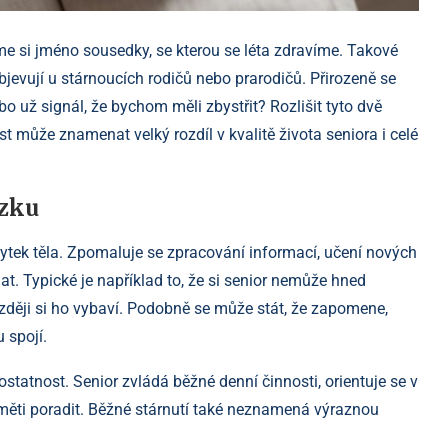
me si jméno sousedky, se kterou se léta zdravíme. Takové
bjevují u stárnoucích rodičů nebo prarodičů. Přirozeně se
ebo už signál, že bychom měli zbystřit? Rozlišit tyto dvě
t může znamenat velký rozdíl v kvalitě života seniora i celé
ozku
ytek těla. Zpomaluje se zpracování informací, učení nových
t. Typické je například to, že si senior nemůže hned
ěji si ho vybaví. Podobně se může stát, že zapomene,
 spojí.
ostatnost. Senior zvládá běžné denní činnosti, orientuje se v
měti poradit. Běžné stárnutí také neznamená výraznou