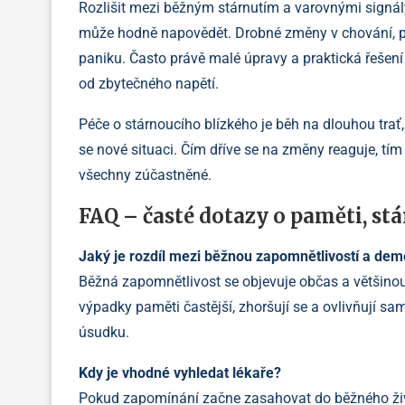
Rozlišit mezi běžným stárnutím a varovnými signál
může hodně napovědět. Drobné změny v chování, pa
paniku. Často právě malé úpravy a praktická řešení
od zbytečného napětí.
Péče o stárnoucího blízkého je běh na dlouhou trať, 
se nové situaci. Čím dříve se na změny reaguje, tím 
všechny zúčastněné.
FAQ – časté dotazy o paměti, stá
Jaký je rozdíl mezi běžnou zapomnětlivostí a dem
Běžná zapomnětlivost se objevuje občas a většino
výpadky paměti častější, zhoršují se a ovlivňují s
úsudku.
Kdy je vhodné vyhledat lékaře?
Pokud zapomínání začne zasahovat do běžného života