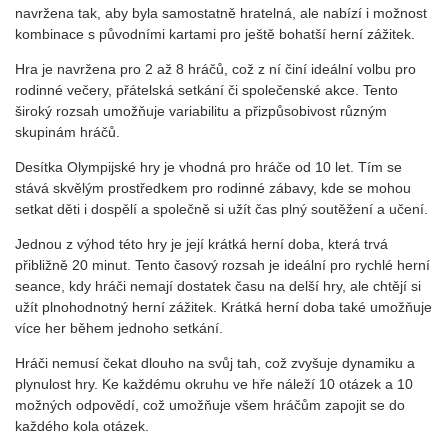
navržena tak, aby byla samostatně hratelná, ale nabízí i možnost
kombinace s původními kartami pro ještě bohatší herní zážitek.
Hra je navržena pro 2 až 8 hráčů, což z ní činí ideální volbu pro
rodinné večery, přátelská setkání či společenské akce. Tento
široký rozsah umožňuje variabilitu a přizpůsobivost různým
skupinám hráčů.
Desítka Olympijské hry je vhodná pro hráče od 10 let. Tím se
stává skvělým prostředkem pro rodinné zábavy, kde se mohou
setkat děti i dospělí a společně si užít čas plný soutěžení a učení.
Jednou z výhod této hry je její krátká herní doba, která trvá
přibližně 20 minut. Tento časový rozsah je ideální pro rychlé herní
seance, kdy hráči nemají dostatek času na delší hry, ale chtějí si
užít plnohodnotný herní zážitek. Krátká herní doba také umožňuje
více her během jednoho setkání.
Hráči nemusí čekat dlouho na svůj tah, což zvyšuje dynamiku a
plynulost hry. Ke každému okruhu ve hře náleží 10 otázek a 10
možných odpovědí, což umožňuje všem hráčům zapojit se do
každého kola otázek.