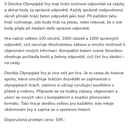
V Desítce Olympijské hry mají hráči možnost odpovídat na otázky
a sbírat body za správné odpovědi. Každý správně zodpovězený
okruh přináší hráči žeton odpovědi jako bod. Při každém tahu
hráč rozhoduje, zda bude hrát na jistotu, nebo riskovat, že o své
body přijde při hledání další správné odpovědi.
Hra nabízí celkem 100 okruhů, 1000 otázek a 1000 správných
odpovědí, což zaručuje dlouhodobou zábavu a mnoho možností k
objevování nových informací. Kompaktní balení zvané Smartbox
obsahuje počítadla bodů a žetony odpovědí, což činí hru ideální i
na cesty.
Desítka Olympijské hry je více než jen hra. Je to cesta do historie
sportu, která umožňuje hráčům dozvědět se zajímavosti o
olympijských hrách, zatímco si užívají vzrušující soutěžení s
přáteli a rodinou. Připravte se na hodiny zábavy, objevování a
učení se nových věcí v kompaktním a snadno přenosném
formátu. Tato hra je skvělou volbou pro každého, kdo miluje
vědomostní hry a zajímá se o sportovní historii.
Doporučená prodejní cena: 599,-