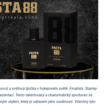
ovců a světová špička v hokejovém světě. Finalista Stanley
zentací. Tento talentovaný a charismatický sportovec se
ečným stylem, který je odrazem jeho osobnosti. Všechny tyto