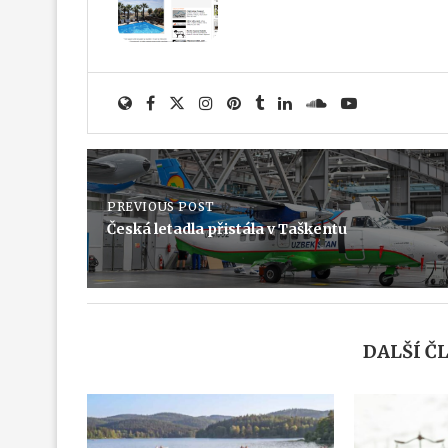
PREVIOUS POST
Česká letadla přistála v Taškentu
DALŠÍ Č