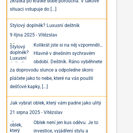
zkrátka po krátké době porouchá. V takové
situaci vstupuje do
[...]
Stylový doplněk? Luxusní deštník
9 října 2025
-
Vítězslav
Kolikrát jste si na něj vzpomněli…
Hlavně v dnešním sychravém
období. Deštník. Ráno vyběhnete
za doprovodu slunce a odpoledne skoro
pláčete jako to nebe, které na vás pouští
dešťové kapky,
[...]
Jak vybrat oblek, který vám padne jako ulitý
21 srpna 2025
-
Vítězslav
Oblek není jen kus oděvu. Je to
investice, vyjádření stylu a