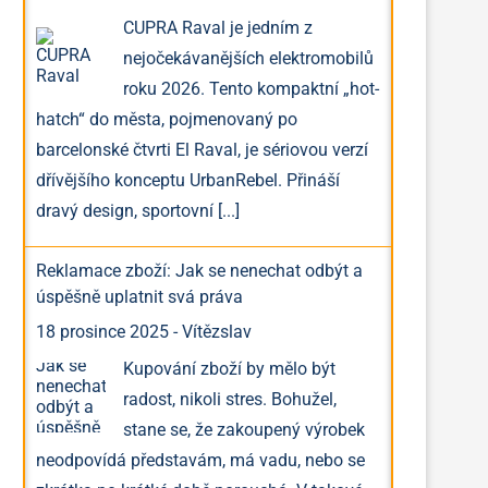
CUPRA Raval je jedním z
nejočekávanějších elektromobilů
roku 2026. Tento kompaktní „hot-
hatch“ do města, pojmenovaný po
barcelonské čtvrti El Raval, je sériovou verzí
dřívějšího konceptu UrbanRebel. Přináší
dravý design, sportovní
[...]
Reklamace zboží: Jak se nenechat odbýt a
úspěšně uplatnit svá práva
18 prosince 2025
-
Vítězslav
Kupování zboží by mělo být
radost, nikoli stres. Bohužel,
stane se, že zakoupený výrobek
neodpovídá představám, má vadu, nebo se