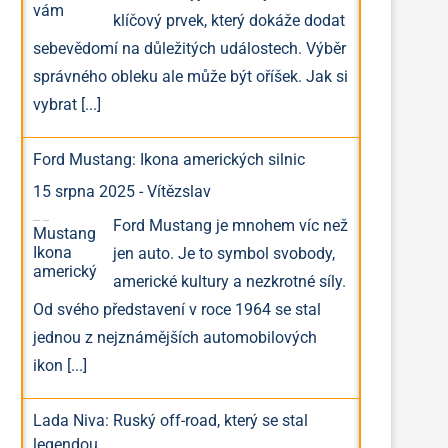
klíčový prvek, který dokáže dodat
sebevědomí na důležitých událostech. Výběr
správného obleku ale může být oříšek. Jak si
vybrat
[...]
Ford Mustang: Ikona amerických silnic
15 srpna 2025
-
Vítězslav
Ford Mustang je mnohem víc než
jen auto. Je to symbol svobody,
americké kultury a nezkrotné síly.
Od svého představení v roce 1964 se stal
jednou z nejznámějších automobilových
ikon
[...]
Lada Niva: Ruský off-road, který se stal
legendou