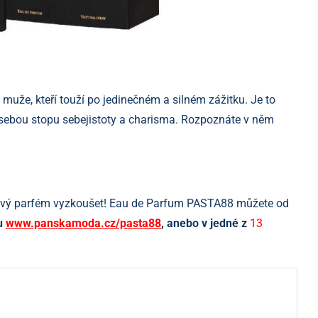
 muže, kteří touží po jedinečném a silném zážitku. Je to
 sebou stopu sebejistoty a charisma. Rozpoznáte v něm
t nový parfém vyzkoušet! Eau de Parfum PASTA88 můžete od
pu
www.panskamoda.cz/pasta88
, anebo v jedné z
13