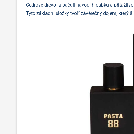
Cedrové dřevo a pačuli navodí hloubku a přitažlivos
Tyto základní složky tvoří závěrečný dojem, který š