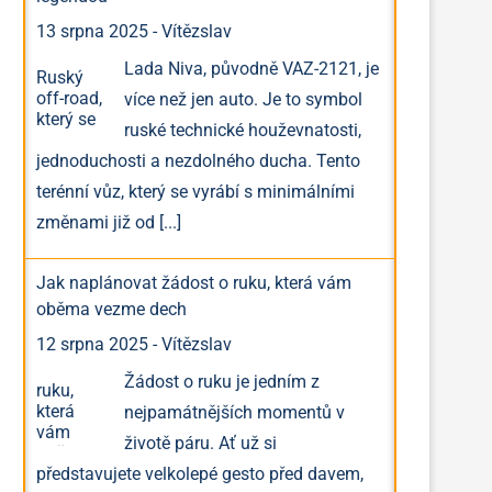
13 srpna 2025
-
Vítězslav
Lada Niva, původně VAZ-2121, je
více než jen auto. Je to symbol
ruské technické houževnatosti,
jednoduchosti a nezdolného ducha. Tento
terénní vůz, který se vyrábí s minimálními
změnami již od
[...]
Jak naplánovat žádost o ruku, která vám
oběma vezme dech
12 srpna 2025
-
Vítězslav
Žádost o ruku je jedním z
nejpamátnějších momentů v
životě páru. Ať už si
představujete velkolepé gesto před davem,