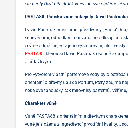
elementy David Pastrňák vnesl do své parfémové vod
PASTA88: Pánská vůně hokejisty David Pastrňáka,
David Pastrňák, mezi hráči přezdívaný „Pasta“, hr
sebevědomí, odhodlání a odvaha ho odlišují od osta
což se odráží nejen v jeho vystupování, ale i ve st
PASTA88
, kterou si David Pastrňák osobně zkomp
a přitažlivým.
Pro vytvoření vlastní parfémové vody bylo potřeba
orientální a dřevitý Eau de Parfum, který zaujme 
hokejové fanoušky, tak milovníky parfémů. Věříme, že 
Charakter vůně
Vůně PASTA88 s orientálním a dřevitým charakterem
vůně je složena z ingrediencí prvotřídní kvality. Jso