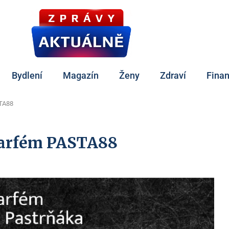
Bydlení
Magazín
Ženy
Zdraví
Fina
STA88
parfém PASTA88