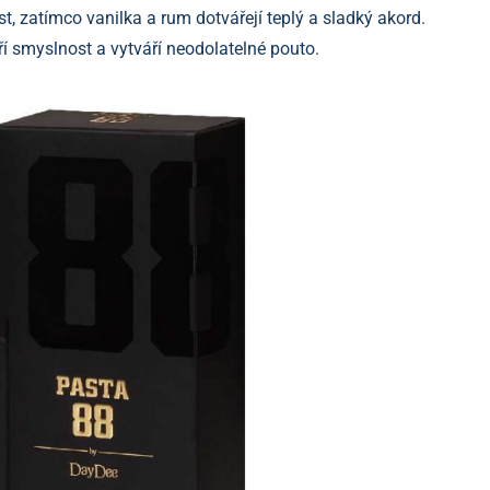
t, zatímco vanilka a rum dotvářejí teplý a sladký akord.
íří smyslnost a vytváří neodolatelné pouto.