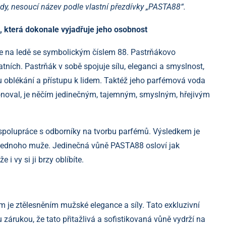
y, nesoucí název podle vlastní přezdívky „PASTA88“.
 která dokonale vyjadřuje jeho osobnost
aje na ledě se symbolickým číslem 88. Pastrňákovo
tních. Pastrňák v sobě spojuje sílu, eleganci a smyslnost,
ylu oblékání a přístupu k lidem. Taktéž jeho parfémová voda
onoval, je něčím jedinečným, tajemným, smyslným, hřejivým
 spolupráce s odborníky na tvorbu parfémů. Výsledkem je
nejednoho muže. Jedinečná vůně PASTA88 osloví jak
i vy si ji brzy oblíbíte.
 je ztělesněním mužské elegance a síly. Tato exkluzivní
u zárukou, že tato přitažlivá a sofistikovaná vůně vydrží na