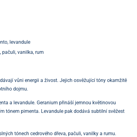
to, levandule
ačuli, vanilka, rum
ávají vůni energii a živost. Jejich osvěžující tóny okamžitě
otního dojmu.
enta a levandule. Geranium přináší jemnou květinovou
tním tónem pimenta. Levandule pak dodává subtilní svěžest
ných tónech cedrového dřeva, pačuli, vanilky a rumu.