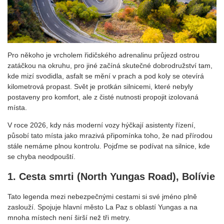
Pro někoho je vrcholem řidičského adrenalinu průjezd ostrou
zatáčkou na okruhu, pro jiné začíná skutečné dobrodružství tam,
kde mizí svodidla, asfalt se mění v prach a pod koly se otevírá
kilometrová propast. Svět je protkán silnicemi, které nebyly
postaveny pro komfort, ale z čisté nutnosti propojit izolovaná
místa.
V roce 2026, kdy nás moderní vozy hýčkají asistenty řízení,
působí tato místa jako mrazivá připomínka toho, že nad přírodou
stále nemáme plnou kontrolu. Pojďme se podívat na silnice, kde
se chyba neodpouští.
1. Cesta smrti (North Yungas Road), Bolívie
Tato legenda mezi nebezpečnými cestami si své jméno plně
zaslouží. Spojuje hlavní město La Paz s oblastí Yungas a na
mnoha místech není širší než tři metry.