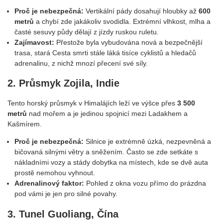
Proč je nebezpečná:
Vertikální pády dosahují hloubky až
600
metrů
a chybí zde jakákoliv svodidla. Extrémní vlhkost, mlha a
časté sesuvy půdy dělají z jízdy ruskou ruletu.
Zajímavost:
Přestože byla vybudována nová a bezpečnější
trasa, stará Cesta smrti stále láká tisíce cyklistů a hledačů
adrenalinu, z nichž mnozí přecení své síly.
2. Průsmyk Zojila, Indie
Tento horský průsmyk v Himalájích leží ve výšce přes
3 500
metrů
nad mořem a je jedinou spojnicí mezi Ladakhem a
Kašmírem.
Proč je nebezpečná:
Silnice je extrémně úzká, nezpevněná a
bičovaná silnými větry a sněžením. Často se zde setkáte s
nákladními vozy a stády dobytka na místech, kde se dvě auta
prostě nemohou vyhnout.
Adrenalinový faktor:
Pohled z okna vozu přímo do prázdna
pod vámi je jen pro silné povahy.
3. Tunel Guoliang, Čína