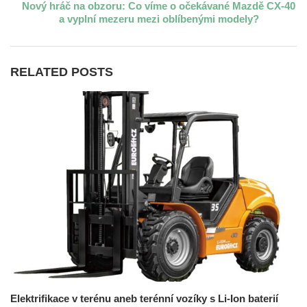
Nový hráč na obzoru: Co víme o očekávané Mazdě CX-40
a vyplní mezeru mezi oblíbenými modely?
RELATED POSTS
Elektrifikace v terénu aneb terénní vozíky s Li-Ion baterií