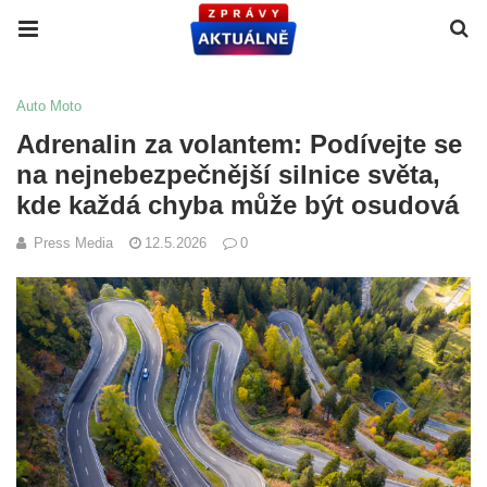
Auto Moto
Adrenalin za volantem: Podívejte se
na nejnebezpečnější silnice světa,
kde každá chyba může být osudová
Press Media
12.5.2026
0