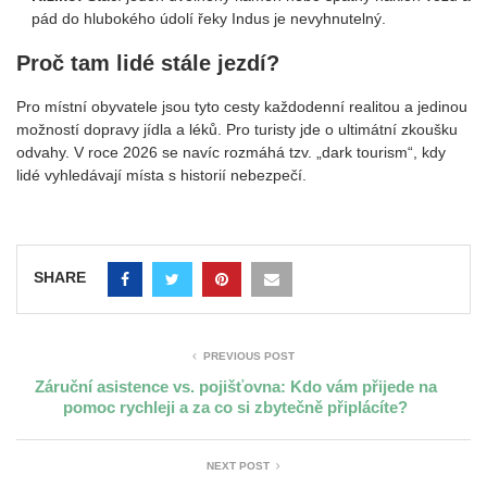
pád do hlubokého údolí řeky Indus je nevyhnutelný.
Proč tam lidé stále jezdí?
Pro místní obyvatele jsou tyto cesty každodenní realitou a jedinou
možností dopravy jídla a léků. Pro turisty jde o ultimátní zkoušku
odvahy. V roce 2026 se navíc rozmáhá tzv. „dark tourism“, kdy
lidé vyhledávají místa s historií nebezpečí.
SHARE
PREVIOUS POST
Záruční asistence vs. pojišťovna: Kdo vám přijede na
pomoc rychleji a za co si zbytečně připlácíte?
NEXT POST