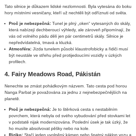
Tato silnice je důkazem lidské nezlomnosti. Byla vytesána do boku
hory místními vesničany, kteří už nechtěli být odříznuti od světa.
Proč je nebezpečná:
Tunel je plný „oken“ vytesaných do skály,
která nabízejí dechberoucí výhledy, ale zároveň připomínají, že
vás od volného pádu dělí jen pár centimetrů skály. Silnice je
nepředvídatelná, tmavá a kluzká.
Atmosféra:
Jízda tunelem působí klaustrofobicky a řidiči musí
být neustále ve střehu před protijedoucími vozidly v úzkých
profilech.
4. Fairy Meadows Road, Pákistán
Nenechte se zmást pohádkovým názvem. Tato cesta pod horou
Nanga Parbat je považována za jednu z nejnebezpečnějších na
planetě.
Proč je nebezpečná:
Je to štěrková cesta s nestabilním
povrchem, která nebyla od svého vybudování před stovkami let
v podstatě nijak modernizována. Poslední úsek je tak úzký, že
ho musíte absolvovat pěšky nebo na kole.
Riziko:
Stačí jeden uvolněný kámen nebo špatný náklon vozu a